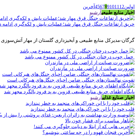
اولین
12
11
10
9
8
7
6
5
4
آخرین
اخبار منابع طبیعی
آرشیو
حریق ارتفاعات جنگل قرق مهار شد؛عملیات پایش و لکه‌گیری ادامه د
گرگان-مدیرکل منابع طبیعی و آبخیزداری گلستان از مهار آتش‌سوزی 
حمل چوب درختان جنگلی در کل کشور ممنوع می باشد
ضرورت صیانت از اراضی ملی در مازندران
تقویت نهالستان‌های جنگلی ضامن احیای جنگل‌های هیرکانی است
پایگاه اطفای حریق منابع طبیعی قزوین به پد فرود بالگرد مجهز شد
اخبار صنایع غذایی
آرشیو
قلب خود را با این خوراکی‌های منجمد به خطر نیندازید