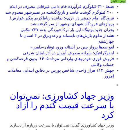
تیتر اخبار
ضبط ۳۱۰ کیلوگرم فرآورده خام دامی غیرقابل مصرف در ایلام
۲۰۰ کیلوگرم گوشت فاسد و تاریخ‌گذشته در نصیرشهر معدوم شد
فرودگاه امام خمینی در «ری»؛ نماینده رباط‌کریم پیگیر عوارض!
پروازهای فرودگاه شهدای نوشهر از سر گرفته شد
بحران جدید بوئینگ؛ این بار ترک‌خوردگی بدنه ۷۳۷ مکس
هشدار تداوم بارش‌های تابستانه و رعدوبرق در ۴ استان تا
چهارشنبه
لغو صدها پرواز چین در آستانه ورود توفان «دلفین»
اینفوگرافیک؛ سرانه مصرف آبزیان در آذربایجان شرقی
فروش فوری خودروهای وارداتی مرداد ۱۴۰۵؛ بدون قرعه‌کشی و
حساب وکالتی
جهش ۱۱۲ هزار واحدی شاخص بورس در دقایق ابتدایی معاملات
امروز
وزیر جهاد کشاورزی: نمی‌توان
با سرعت قیمت گندم را آزاد
کرد
وزیر جهاد کشاورزی گفت: نمی‌توان با سرعت درباره آزادسازی