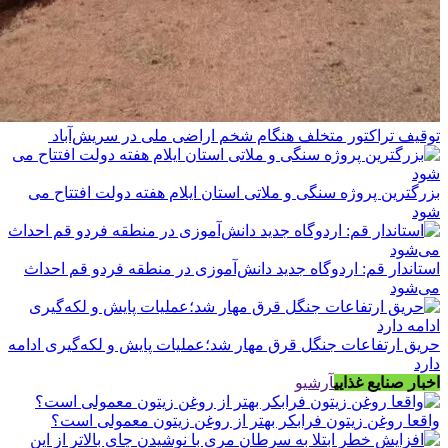
توقیف تراکتور متخلف هنگام شخم اراضی ملی در سریش‌آباد
بزرگترین پروژه سنگی و ملاتی استان ایلام هفته دولت افتتاح می
شود
استاندار قم: اردوگاه جدید دانش‌آموزی در منطقه فردو قم احداث
می‌شود
حریق ارتفاعات جنگل قرق مهار شد؛عملیات پایش و لکه‌گیری ادامه
دارد
اخبار صنایع غذایی
آرشیو
واقعا روغن زیتون فرابکر بهتر از روغن زیتون معمولی است؟