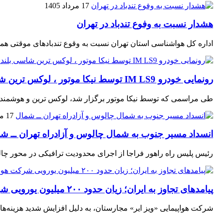
17 مرداد 1405
هشدار نسبت به وفوع تندباد در تهران
اداره کل هواشناسی استان تهران نسبت به وقوع تندبادهای موقتی همچ
رونمایی خودرو IM LS9 توسط نیکا موتور ، لوکس ترین شاسی بلند EREV در ایران
طی مراسمی که توسط نیکا موتور برگزار شد، لوکس ترین و هوشمندترین شاسی بلند EREV با
17 مرداد 1405
انسداد مسیر جنوب به شمال چالوس و آزادراه تهران ــ ش
رئیس پلیس راه راهور فراجا از اجرای محدودیت ترافیکی در محور چالوس و آزادر
پیامدهای تجاوز به ایران؛ زیان حدود ۲۰۰ میلیون یورویی شرکت هواپیمایی مجارستان
شرکت هواپیمایی «ویز ایر» مجارستان، به دلیل افزایش شدید هزینه‌های سوخت ناشی از اخ