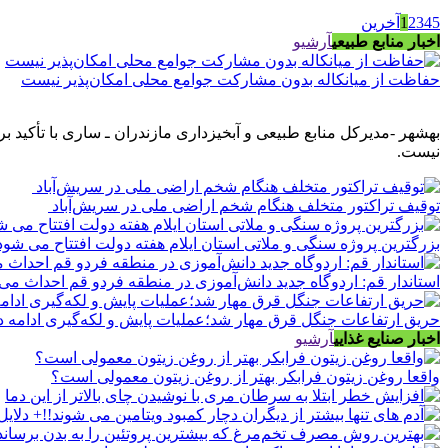
5
4
3
2
1
آخرین
اخبار منابع طبیعی
آرشیو
حفاظت از میانکاله بدون مشارکت جوامع محلی امکان‌پذیر نیست
بهشهر -مدیرکل منابع طبیعی و آبخیزداری مازندران ـ ساری با تأکید
نیست.
توقیف تراکتور متخلف هنگام شخم اراضی ملی در سریش‌آباد
بزرگترین پروژه سنگی و ملاتی استان ایلام هفته دولت افتتاح می شود
استاندار قم: اردوگاه جدید دانش‌آموزی در منطقه فردو قم احداث می
حریق ارتفاعات جنگل قرق مهار شد؛عملیات پایش و لکه‌گیری ادامه د
اخبار صنایع غذایی
آرشیو
واقعا روغن زیتون فرابکر بهتر از روغن زیتون معمولی است؟