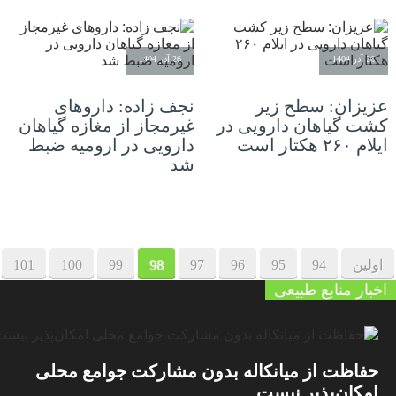
26 آذر 1404
26 آذر 1404
عزیزان: سطح زیر
نجف زاده: داروهای
کشت گیاهان دارویی در
غیرمجاز از مغازه گیاهان
ایلام ۲۶۰ هکتار است
دارویی در ارومیه ضبط
شد
اولین
94
95
96
97
98
99
100
101
اخبار منابع طبیعی
حفاظت از میانکاله بدون مشارکت جوامع محلی
امکان‌پذیر نیست