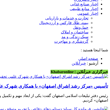
اخبار صنایع غذایی
اخبار منابع طبیعی
اخبار عمومی
تجارت و خدمات و بازاریابی
بیمه، طلا، فارکس و ارزدیجیتال
حمل‌و‌نقل
ساختمان و املاک
سبک زندگی و مد
گردشگری و مهاجرت
شما اینجا هستید :
صفحه اصلی
آرشیو :
خبرآنلاین
خبرگزاری خبرآنلاین | Khabaronline
تأسیس «مرکز رشد اشراق اصفهان» با همکاری شهرک عل
رئیس دفتر تبلیغات اسلامی اصفهان گفت: ​یکی از ابعاد مهم و تکمیل 
اصفهان» کردیم.