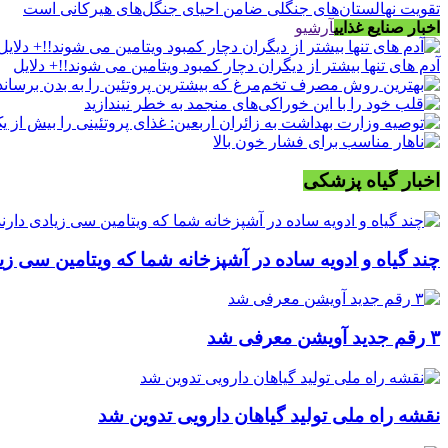
تقویت نهالستان‌های جنگلی ضامن احیای جنگل‌های هیرکانی است
اخبار صنایع غذایی
آرشیو
آدم های تنها بیشتر از دیگران دچار کمبود ویتامین می شوند!!+ دلایل
اخبار گیاه پزشکی
چند گیاه و ادویه ساده در آشپزخانه شما که ویتامین سی زیا
۳ رقم جدید آویشن معرفی شد
نقشه راه ملی تولید گیاهان دارویی تدوین شد