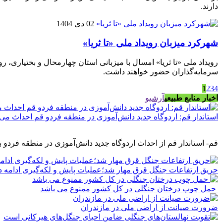
دارند.
02 دی 1404
شهرکرد میزبان رویداد ملی «تا ثریا»
رویداد ملی «تا ثریا» امسال با میزبانی استان چهارمحال و بختیاری، 
سرمایه‌گذاران حضور خواهند داشت.
1
2
3
4
اخبار منابع طبیعی
آرشیو
استاندار قم: اردوگاه جدید دانش‌آموزی در منطقه فردو قم احداث می
قم- استاندار قم از احداث اردوگاه جدید دانش‌آموزی در منطقه فردو 
حریق ارتفاعات جنگل قرق مهار شد؛عملیات پایش و لکه‌گیری ادامه د
حمل چوب درختان جنگلی در کل کشور ممنوع می باشد
ضرورت صیانت از اراضی ملی در مازندران