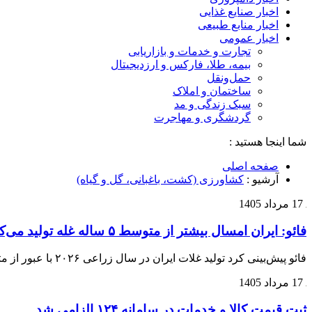
اخبار صنایع غذایی
اخبار منابع طبیعی
اخبار عمومی
تجارت و خدمات و بازاریابی
بیمه، طلا، فارکس و ارزدیجیتال
حمل‌و‌نقل
ساختمان و املاک
سبک زندگی و مد
گردشگری و مهاجرت
شما اینجا هستید :
صفحه اصلی
آرشیو :
کشاورزی (کشت، باغبانی، گل و گیاه)
17 مرداد 1405
فائو: ایران امسال بیشتر از متوسط ۵ ساله غله تولید می‌کند
فائو پیش‌بینی کرد تولید غلات ایران در سال زراعی ۲۰۲۶ با عبور از متوسط ۵ ساله به ۲۱.۶ میلیون تن برسد.
17 مرداد 1405
ثبت قیمت کالا و خدمات در سامانه ۱۲۴ الزامی شد