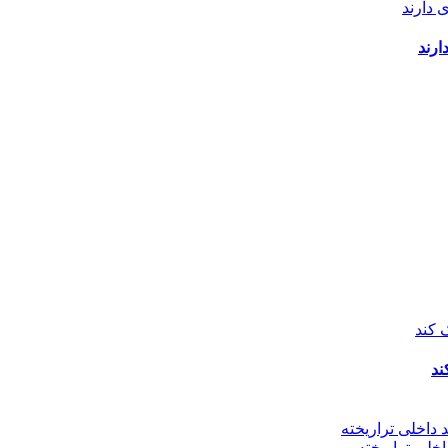
ارند
ند
اخلی تراریخته