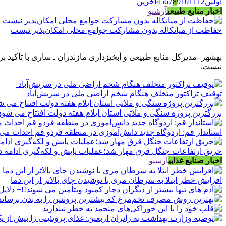
اولین
12
11
10
9
8
7
6
5
4
آخرین
اخبار منابع طبیعی
آرشیو
حفاظت از میانکاله بدون مشارکت جوامع محلی امکان‌پذیر نیست
بهشهر -مدیرکل منابع طبیعی و آبخیزداری مازندران ـ ساری با تأکید
نیست.
توقیف تراکتور متخلف هنگام شخم اراضی ملی در سریش‌آباد
بزرگترین پروژه سنگی و ملاتی استان ایلام هفته دولت افتتاح می شود
استاندار قم: اردوگاه جدید دانش‌آموزی در منطقه فردو قم احداث می
حریق ارتفاعات جنگل قرق مهار شد؛عملیات پایش و لکه‌گیری ادامه د
اخبار صنایع غذایی
آرشیو
افزایش خطر ابتلا به سرطان مری با نوشیدن چای بالاتر از این دما