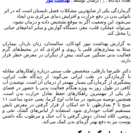
تعداد دیدگاه :
۰
| ارسال توسط :
بهداشت نیوز
گرمازدگی یکی از شایع‌ترین مشکلات فصل تابستان است که در اثر
ناتوانی بدن در دفع حرارت و افزایش دمای مرکزی بدن ایجاد
می‌شود. این وضعیت اگر به موقع تشخیص داده و درمان نشود،
می‌تواند عملکرد قلب، مغز، دستگاه گوارش و سایر اندام‌‏های حیاتی
را مختل کند.
به گزارش بهداشت نیوز کودکان، سالمندان، زنان باردار، بیماران
مبتلا به بیماری‌های قلبی یا ریوی و افرادی که در محیط‏‌های گرم
فعالیت بدنی سنگین می‌‏کنند، بیش از دیگران در معرض خطر قرار
دارند.
دکتر علیرضا یارقلی، متخصص طب سنتی درباره راهکارهای مقابله
با گرمازدگی در طب ایرانی می‌گوید: از دیدگاه طب ایرانی،
پیشگیری از گرمازدگی بسیار مهم‎تر از درمان آن است. نوشیدن آب
کافی در طول روز به‏ ویژه هنگام فعالیت بدنی یا حضور در فضای
باز یکی از مهم‏ترین راهکارهای حفظ تعادل حرارت بدن است.
همچنین توصیه می‌‎شود در ساعات اوج گرما، یعنی حدود ساعت ۱۱
صبح تا ۳ بعدازظهر، تا حد امکان از قرار گرفتن در معرض تابش
مستقیم آفتاب خودداری شود. استفاده از لباس‌‏های گشاد، نخی و
روشن، کلاه لبه‌دار، دوش گرفتن با آب خنک و مرطوب نگه داشتن
پوست نیز به دفع بهتر گرمای بدن کمک می‏‌کند.