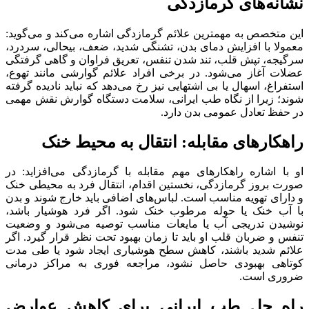
نشانه‌‏های گرمازدگی
این متخصص به مهمترین علائم گرمازدگی اشاره می‌کند و می‌گوید:
معمولا با افزایش دمای بدن، تشنگی شدید، ضعف، بی‎حالی، سردرد،
سرگیجه، تپش قلب، تند شدن تنفس، تعریق فراوان و گاهی گرفتگی
عضلات آغاز می‌شود. در برخی افراد علائم گوارشی مانند تهوع،
استفراغ، اسهال یا بی ‎اشتهایی نیز رخ می‌‏دهد که نباید نادیده گرفته
شوند؛ زیرا از نگاه طب ایرانی، سلامت دستگاه گوارش نقش مهمی
در حفظ تعادل عمومی بدن دارد.
راهکارهای مقابله: انتقال به محیط خنک
او با اشاره راهکارهای مهم مقابله با گرمازدگی می‌افزاید: در
صورت بروز گرمازدگی، نخستین اقدام، انتقال فرد به محیطی خنک
و دارای تهویه مناسب است. لباس‌‏های اضافی باید خارج شوند و بدن
با آب خنک یا حوله مرطوب خنک شود. اگر فرد هوشیار باشد،
نوشیدن تدریجی آب یا مایعات مناسب توصیه می‏‌شود و وضعیت
تنفس و ضربان قلب او باید تا زمان بهبود تحت نظر قرار گیرد. اگر
علائم شدید باشند، کاهش سطح هوشیاری ایجاد شود یا طی مدت
کوتاهی بهبودی حاصل نشود، مراجعه فوری به مراکز درمانی
ضروری است.
راه حل طب ایرانی برای کاهش عوارض