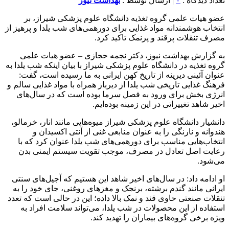
تعداد دیدگاه :
۰
| ارسال توسط :
بهداشت نیوز
عضو هیات علمی گروه تغذیه دانشگاه علوم پزشکی شیراز، بر
انتخاب هوشمندانه مواد غذایی برای دورهمی‌های شب یلدا و پرهیز از
مصرف تنقلات پرقند و پرنمک تاکید کرد.
به گزارش بهداشت نیوز، دکتر نجمه حجازی – عضو هیات علمی
گروه تغذیه در دانشگاه علوم پزشکی شیراز با بیان اینکه شب یلدا به
عنوان آئینی دیرینه از تاریخ کهن ایرانی به ما رسیده است، گفت:
فرهنگ غذایی تاریخی شب یلدا از دیرباز همراه با مواد غذایی سالم و
انرژی بخش برای ورود به فصل سرما بوده است که در سال‌های
اخیر شاهد تغییراتی در این زمینه بوده‌ایم.
دانشیار دانشگاه علوم پزشکی شیراز میوه‌هایی مانند انار، خرمالو،
هندوانه و نارنگی را به عنوان منابعی غنی از آنتی اکسیدان و
انتخاب‌هایی مناسب برای دورهمی‌های شب یلدا عنوان کرد که با
رعایت اصل تعادل در مصرف، موجب تقویت سیستم ایمنی بدن
می‌شود.
او ادامه داد: در سال‌های اخیر شاهد این هستیم که آجیل‌های سنتی
ایرانی مانند گندم برشته، برنجک و مغزهای روغنی، جای خود را به
تنقلات صنعتی حاوی قند و نمک بالا داده؛ این در حالی است که تعدد
استفاده از این محصولات در شب یلدا، می‌تواند سلامت افراد به
ویژه برخی گروه‌های بیماران را تهدید کند.