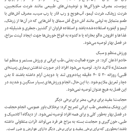
یبوست، مصرف خوراکی‌ها و نوشیدنی‌های طبیعی مانند شربت سکنجبین،
شربت زرشک، شربت لیمو، آب‌هویج و رب انار یا رب سیب، مصرف آش‌های با
طعم متمایل به ترشی مانند آش دوغ، آش سماق یا آش‌هایی که در آن‌ها از زرشک،
لیمو و آبغوره استفاده شده باشد و استفاده فراوان از گشنیز، جعفری و شنبلیله در
غذاها و افزودن «آلو بخارا» یا «کدو» به انواع خورش‌ها جهت ایجاد لینت مزاج،
در فصل بهار توصیه می‌شود.
ورزش منظم و سبک
خادم اذعان کرد: در حوزه فعالیت بدنی، طب ایرانی بر ورزش مستمر و منظم اما
«معتدل» تاکید دارد. توصیه می‌شود افراد (در صورت نداشتن بیماری زمینه‌ای
قلبی) روزانه ۳۰ تا ۴۰ دقیقه پیاده‌روی تند یا دویدن آرام داشته باشند تا بدن
دچار تعریق ملایم شود. با این حال، انجام ورزش‌های بسیار سنگین و شدید در
این فصل به هیچ عنوان توصیه نمی‌شود.
حجامت؛ مفید برای برخی، مضر برای برخی دیگر
این پزشک متخصص طب ایرانی تصریح کرد: برخلاف باور عمومی، انجام حجامت
در فصل بهار به‌طور کلی و برای همه افراد توصیه نمی‌شود. از دیدگاه آکادمیک و
طبی، خون‌گیری و حجامت بسته به مزاج هر فرد می‌تواند اثرات متفاوتی داشته
باشد؛ به‌طوری که برای برخی مفید و برای برخی دیگر دارای عوارض و ضرر است.