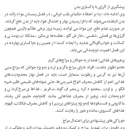
پیشگیری از آلرژی با پاکسازی بدن
وی ادامه داد: بنا بر اعتقاد حکمای طب ایرانی، در فصل زمستان مواد زائد در
بدن انباشته می‌شوند که با فرا رسیدن بهار و اعتدال هوا، باید از بدن دفع گردند.
در صورت عدم دفع، این مواد می توانند زمینه بروز برخی علائم بالینی همچون
آلرژی‌های فصلی، تنفسی، خارش گلو، عطسه‌های مکرر، مشکلات پوستی و
کسالت و خواب‌آلودگی شدید را ایجاد کنند؛ از همین رو «پاکسازی بهاره» در
این فصل اهمیت دوچندانی می‌یابد.
پرهیزهای غذایی؛ هشدار به جوانان و مزاج‌های گرم
خادم اظهار داشت: افراد دارای مزاج «گرم و تر» و به‌ویژه جوانان که مزاج سنی
آن‌ها نیز به گرمی و رطوبت متمایل است، باید در فصل بهار محدودیت‌های
غذایی اعم از کاهش مصرف انواع شیرینی‌ها، حتی نمونه‌های طبیعی نظیر شیره
انگور و توت، محدود کردن مصرف گوشت قرمز، غذاهای سرخ‌کردنی و
ادویه‌جات تند، پرهیز از مصرف غذاهایی مانند کله‌پاچه، حلیم، آش رشته،
ماکارونی و فست‌فودها (به‌ویژه پیتزاهای پرپنیر) و کاهش مصرف شکلات، قهوه،
غذاهای کنسروی، مانده و شور را رعایت کنند.
خوراکی‌های پیشنهادی برای اعتدال مزاج
وی افزود: برای تعدیل مزاج و کمک به دفع راحت‌تر مواد زائد و جلوگیری از