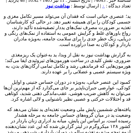
شناسه خبر : 74043 | تاریخ انتشار : 11 تیر 1405 - 16:42 | 48 بازدید |
تعداد دیدگاه :
۰
| ارسال توسط :
بهداشت نیوز
ید؛ عنصری حیاتی است که فقدان آن می‌تواند مسیر تکامل مغزی و
جسمی کودکان را برای همیشه تغییر دهد. در حالی که کارشناسان
تغذیه بر ضرورت مصرف نمک‌های یددار تصفیه‌شده تأکید دارند،
رواج باورهای غلط و گرایش عمومی به استفاده از نمک‌های رنگی و
دریایی، زنگ خطر جدی را برای سلامت جامعه، به‌ویژه مادران
باردار و کودکان به صدا درآورده است.
به گزارش بهداشت نیوز به نقل از وبدا، ید به‌عنوان یک ریزمغذی
ضروری، نقش کلیدی در ساخت هورمون‌های تیروئیدی ایفا می‌کند؛
هورمون‌هایی که فرماندهی رشد و تکامل تمامی ارگان‌های بدن، به
ویژه سیستم عصبی و عضلانی را بر عهده دارند.
کمبود این عنصر حیاتی، به‌ویژه در دوران حساس جنینی و اوایل
کودکی، عوارضی جبران‌ناپذیر بر جای می‌گذارد که از مهم‌ترین آن‌ها
می‌توان به کاهش ضریب هوشی، عقب‌ماندگی ذهنی شدید، کوتاهی
قد و اختلالات حرکتی و عصبی نظیر ناشنوایی و لالی اشاره کرد.
یافته‌های ششمین پایش ملی وضعیت تغذیه‌ای ید نشان می‌دهد که
وضعیت ید در میان گروه‌های حساس جامعه به مرحله هشدار
رسیده است. بر اساس این پایش، میانه ید ادراری زنان باردار در
کشور ۱۲۸ میکروگرم در لیتر گزارش شده که این عدد نشان‌دهنده
لزوم توجه ویژه به تغذیه سالم در دوران بارداری، شیردهی و رشد