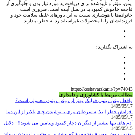
ایمن، مؤثر و تأییدشده برای دریافت ید مورد نیاز بدن و جلوگیری از
فاجعه خاموش کمبود ید در نسل آینده است. ضروری است
خانواده‌ها با هوشیاری نسبت به این باورهای غلط، سلامت خود و
فرزندانشان را با محصولات غیراستاندارد به خطر نیندازند.
به اشتراک بگذارید :
https://keshavarzkar.ir/?p=74043
مطالب مرتبط با کشاورزی و دامداری
واقعا روغن زیتون فرابکر بهتر از روغن زیتون معمولی است؟
1405/05/17
افزایش خطر ابتلا به سرطان مری با نوشیدن چای بالاتر از این دما
1405/05/17
آدم های تنها بیشتر از دیگران دچار کمبود ویتامین می شوند!!+ دلایل
1405/05/15
بهترین روش مصرف تخم‌مرغ که بیشترین پروتئین را به بدن برساند