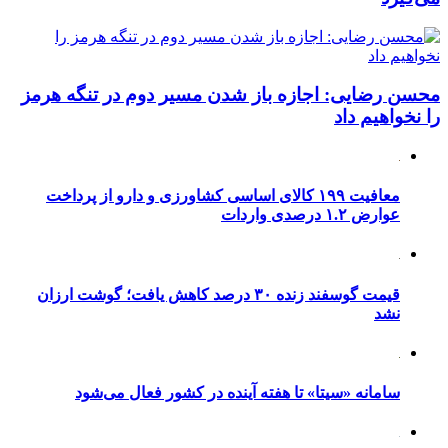
محسن رضایی: اجازه باز شدن مسیر دوم در تنگه هرمز
را نخواهیم داد
معافیت ۱۹۹ کالای اساسی کشاورزی و دارو از پرداخت
عوارض ۱.۲ درصدی واردات
قیمت گوسفند زنده ۳۰ درصد کاهش یافت؛ گوشت ارزان
نشد
سامانه «سیتا» تا هفته آینده در کشور فعال می‌شود