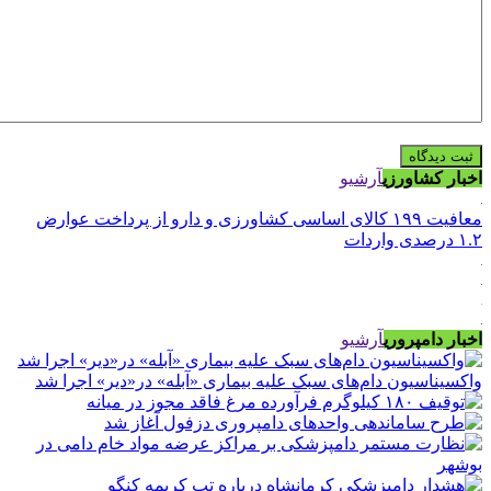
اخبار کشاورزی
آرشیو
معافیت ۱۹۹ کالای اساسی کشاورزی و دارو از پرداخت عوارض
۱.۲ درصدی واردات
اخبار دامپروری
آرشیو
واکسیناسیون دام‌های سبک علیه بیماری «آبله» در«دیر» اجرا شد