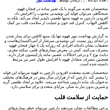
| تعداد دیدگاه :
۰
| ارسال توسط :
بهداشت نیوز
متخصصان تغذیه می‌گویند با یک تغییر ساده در فنجان قهوه
صبحگاهی می‌توان فواید این نوشیدنی محبوب را افزایش داد.
افزودن دارچین به قهوه نه‌تنها طعمی دلپذیر ایجاد می‌کند، بلکه به
کاهش التهاب، کنترل قند خون و حمایت از سلامت قلب نیز کمک
می‌کند.
به گزارش بهداشت نیوز قهوه تنها یک منبع کافئین برای بیدار شدن
در ابتدای روز نیست. این نوشیدنی سرشار از آنتی‌اکسیدان‌هاست و
تحقیقات نشان داده‌اند افرادی که روزانه یک تا چهار فنجان قهوه
مصرف می‌کنند، کمتر در معرض بیماری‌های قلبی، سکته مغزی،
دیابت نوع ۲ و برخی اختلالات عصبی مانند پارکینسون قرار دارند.
همچنین مصرف متعادل قهوه با افزایش طول عمر نیز مرتبط
دانسته شده است.
متخصصان تغذیه معتقدند افزودن دارچین به قهوه می‌تواند این فواید
را بیشتر کند. دارچین که از هزاران سال پیش در فرهنگ‌های مختلف
به‌عنوان یک ماده دارویی شناخته می‌شد، علاوه بر ایجاد طعمی گرم
و شیرین بدون نیاز به شکر، مزایای متعددی برای سلامتی دارد.
حمایت از سلامت قلب
برخی مطالعات نشان می‌دهند دارچین می‌تواند خطر بیماری‌های