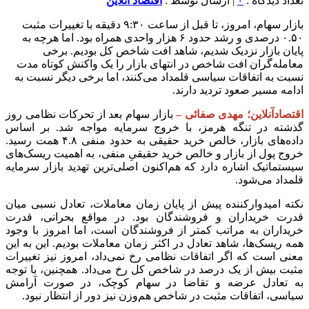
تعداد دیدگاه :
۰
| ارسال توسط :
اقتصاد آنلاین
بازار سهام، امروز، تا قبل از ساعت ۹:۳۰ دقیقه با تغییرات مثبت
۰.۵۰ درصدی و رشد حدود ۶ هزار واحدی همراه بود. اما هرچه به
پایان بازار نزدیک شدیم، شاهد افت شاخص کل بودیم. برخی
معامله‌گران افت شاخص در انتهای بازار را یک واکنش کوتاه مدت
نسبت به اتفاقات سیاسی قلمداد می‌کنند، اما برخی دیگر نسبت به
ادامه مسیر صعود تردید دارند.
اقتصادآنلاین؛ مهدی صفائی –
بازار سهام بعد از تحرکات نظامی روز
گذشته در تنگه هرمز، با خروج سرمایه مواجه شد. بر اساس
داده‌های بازار، خالص خرید حقیقی به حدود منفی ۴.۸ همت رسید.
خروج پول از بازار و خالص خرید حقیقیِ منفی، به اهمیت ریسک‌های
سیستماتیک اشاره دارد که هم‌اکنون اصلی‌ترین تهدید بازار سرمایه
قلمداد می‌شود.
نکته امیدوارکننده پیش از پایان زمان معاملات، تعادل نسبی میان
قدرت خریداران و فروشندگان بود. در مواقع بحرانی، قدرت
خریداران به مراتب کمتر از فروشندگان است، اما امروز با وجود
همه ریسک‌ها، شاهد تعادل در اکثر زمان معاملات بودیم. این به این
معنی است که اگر اتفاقات نظامی رخ نمی‌داد، امروز نیز تغییرات
مثبت بیش از یک درصد در شاخص کل رخ می‌داد. همچنین، با توجه
به تعادل عرضه و تقاضا در سهام کوچک، در صورت آرامش
سیاسی، اتفاقات مثبت در شاخص هم‌وزن نیز دور از انتظار نبود.