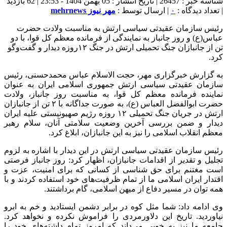
شناسه خبر : 26457 | تاریخ انتشار : 05 بهمن 1404 - 23:53 | 62 بازدید
| تعداد دیدگاه :
۰
| ارسال توسط :
مهر نیوز mehrnews
رئیس سازمان عقیدتی سیاسی ارتش به مناسبت ولادت حضرت
عباس(ع) و روز جانباز به نمایندگی از فرمانده معظم کل قوا، با دو
تن از جانبازان جنگ تحمیلی ارتش در جنگ ۱۲روزه دیدار و گفت‌وگو
کرد.
به گزارش خبرگزاری مهر، حجت الاسلام عباس محمدحسنی، رئیس
سازمان عقیدتی سیاسی ارتش جمهوری اسلامی ایران به عنوان
نماینده فرمانده معظم کل قوا، به مناسبت روز جانباز، ولادت
حضرت ابوالفضل العباس (ع)، به صورت جداگانه با ۲ تن از جانبازان
ارتش در جریان جنگ تحمیلی ۱۲ روزه رژیم صهیونیستی علیه ایران
دیدار و ضمن بررسی آخرین وضعیت سلامتی آنان، سلام رهبر
معظم انقلاب اسلامی را نیز به این جانبازان، ابلاغ کرد.
رئیس سازمان عقیدتی سیاسی ارتش در این دیدار با اشاره به لزوم
تجلیل و تقدیر از اقدامات جانبازان، اظهار کرد: روز جانباز فرصتی
است مغتنم برای حق شناسی از کسانی که برای امنیت، عزت و
اقتدار ایران اسلامی ما از تمام ظرفیت‌های خود استفاده کردند و با
همه توان در مسیر دفاع از میهن اسلامی، گام برداشتند.
وی ادامه داد: شما مثل کوه در برابر دشمن ایستادید و خم به ابرو
نیاوردید. تاریخ این دلاورمردی را فراموش نکرده و نخواهد کرد.
جامعه ما نیز به خوبی می‌داند که امروز تمام داشته‌های خود را