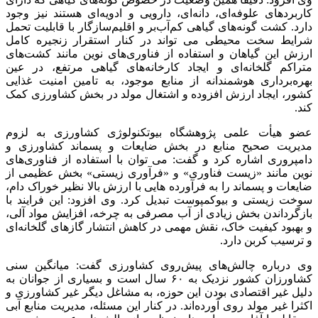
کاربردهای علوفه‌ای، دانه‌ای، دارویی و ادویه‌ای هستند نیز وجود
دارد. کشت گونه‌های گیاهی کم‌آب‌بر و اقلیم‌سازگار با قابلیت تحمل
شرایط سخت محیطی می تواند در کنار استقرار زنجیره کامل
ارزش این گیاهان و استفاده از فناوری‌های نوین مانند کشت‌های
متراکم گلخانه‌ای و ایجاد کارخانه‌های گیاهی مرتفع، در عین
بهره‌برداری هوشمندانه از منابع موجود، به تامین امنیت غذایی
کشور، ایجاد ارزش افزوده و اشتغال مولد در بخش کشاورزی کمک
کند.
عضو هیأت علمی پژوهشگاه بیوتکنولوژی کشاورزی به لزوم
مدیریت صحیح منابع در بخش ضایعات و پسماند کشاورزی و
دامپروری اشاره کرد و گفت: می توان با استفاده از فناوری‌های
نوین مانند «زیست فناوری» و «فرآوری زیستی» بخش عظیمی از
ضایعات و پسماند را به فرآورده هایی با ارزش بالا نظیر خوراک دام،
سوخت زیستی و بیوکمپوست تبدیل کرد. وی افزود: این فرایند با
بازگرداندن بخش زیادی از آب مصرفی به چرخه، افزایش مواد آلی،
و بهبود کیفیت خاک، نقش مهمی در کاهش انتشار گازهای گلخانه‌ای
و ترسیب کربن دارد.
وی درباره چالش‌های پیش‌روی کشاورزی گفت: میانگین سنی
کشاورزان کشور نزدیک به ۶۰ سال است و بسیاری از جوانان به
دلیل غیر اقتصادی بودن این حوزه، به مشاغل دیگر غیر کشاورزی و
اکثرا غیر مولد روی آورده‌اند. در کنار این مسئله، مدیریت منابع آبی