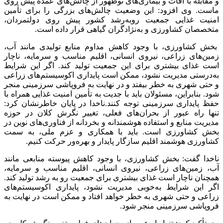
و مقابله با آفات و بیماری‌های نوظهور از چالش‌های عمده پیش روی
ماست. وی افزود: این وضعیت چالش‌های بزرگی را برای تأمین
امنیت غذایی جمعیت رو‌به‌رشد کشور پیش روی دولتمردان،
متخصصان کشاورزی و به‌نژادگران گیاهی قرار داده است.
بخش کشاورزی، با وجود کاهش مداوم منابع تولیدی مانند آب،
زمین‌های زراعی، نیروی انسانی، اقلیم مناسب و سرمایه، ناچار
است غذای بیشتری برای این جمعیت تولید کند. اگر این شرایط
به‌درستی مدیریت نشود، ممکن است پایداری اکوسیستم‌های زراعی
و حتی شهری به خطر بیفتد و در نهایت به فروپاشی سرزمینی منجر
شود. بنابراین، مسئولان باید با جدیت به تأمین امنیت غذایی همراه با
حفظ پایداری سرزمینی توجه کنند.ناخدا در پایان خاطرنشان کرد:
تنها راه عبور از بحران‌های فعلی، تغییر نگرش کلان در حوزه
مدیریت منابع و استفاده هوشمندانه و بخردانه از فناوری‌های نوین در
بخش کشاورزی است. باید با همکاری و عزم ملی، به سمت
کشاورزی هوشمند اقلیم سازگار پایدار و بهره‌ور حرکت کنیم.
ناخدا گفت: بخش کشاورزی، با وجود کاهش پیوسته منابعی مانند
آب، زمین‌های زراعی، نیروی انسانی، اقلیم مناسب و سرمایه،
همچنان ناچار است غذای بیشتری برای جمعیت رو به رشد تولید کند.
اگر این شرایط به‌خوبی مدیریت نشود، پایداری اکوسیستم‌های
زراعی و حتی شهری به خطر خواهد افتاد و ممکن است در نهایت به
فروپاشی سرزمینی منجر شود.