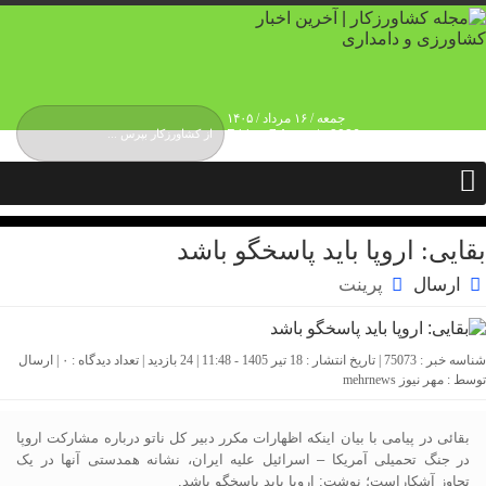
جمعه / ۱۶ مرداد / ۱۴۰۵
Friday, 7 August , 2026
درباره ما
حقوق انتشار محتوا
حریم شخصی کاربران
تماس و ارتباط
تبلیغات
بقایی: اروپا باید پاسخگو باشد
ارسال
پرینت
شناسه خبر : 75073 | تاریخ انتشار : 18 تیر 1405 - 11:48 | 24 بازدید | تعداد دیدگاه :
۰
| ارسال
توسط :
مهر نیوز mehrnews
بقائی در پیامی با بیان اینکه اظهارات مکرر دبیر کل ناتو درباره مشارکت اروپا
در جنگ تحمیلی آمریکا – اسرائیل علیه ایران، نشانه همدستی آنها در یک
تجاوز آشکاراست؛ نوشت: اروپا باید پاسخگو باشد.