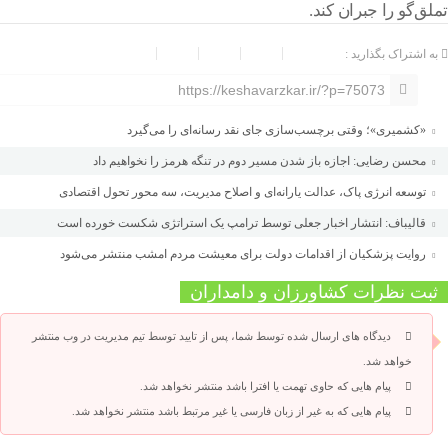
تملق‌گو را جبران کند.
به اشتراک بگذارید :
https://keshavarzkar.ir/?p=75073
«کشمیری»؛ وقتی برچسب‌سازی جای نقد رسانه‌ای را می‌گیرد
محسن رضایی: اجازه باز شدن مسیر دوم در تنگه هرمز را نخواهیم داد
توسعه انرژی پاک، عدالت یارانه‌ای و اصلاح مدیریت، سه محور تحول اقتصادی
قالیباف: انتشار اخبار جعلی توسط ترامپ یک استراتژی شکست خورده است
روایت پزشکیان از اقدامات دولت برای معیشت مردم امشب منتشر می‌شود
ثبت نظرات کشاورزان و دامداران
دیدگاه های ارسال شده توسط شما، پس از تایید توسط تیم مدیریت در وب منتشر
خواهد شد.
پیام هایی که حاوی تهمت یا افترا باشد منتشر نخواهد شد.
پیام هایی که به غیر از زبان فارسی یا غیر مرتبط باشد منتشر نخواهد شد.