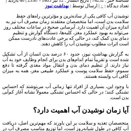
شناسه خبر : 74252 | تاریخ انتشار : 12 تیر 1405 - 23:47 | 40 بازدید |
تعداد دیدگاه :
۰
| ارسال توسط :
بهداشت نیوز
نوشیدن آب کافی یکی از ساده‌ترین و مؤثرترین راه‌های حفظ
سلامت بدن است، اما متخصصان معتقدند زمان مصرف آب نیز به
اندازه میزان آن اهمیت دارد. آبرسانی صحیح در ساعات مختلف روز
می‌تواند به بهبود عملکرد مغز، کلیه‌ها، دستگاه گوارش و تنظیم
دمای بدن کمک کند، در حالی که برخی عادت‌های نادرست ممکن
است اثرات مطلوب نوشیدن آب را کاهش دهند.
به گزارش بهداشت نیوز، حدود ۶۰ درصد بدن انسان از آب تشکیل
شده است و تقریباً تمام اندام‌های بدن برای انجام وظایف خود به آب
نیاز دارند. از تنظیم دمای بدن و انتقال مواد مغذی گرفته تا دفع
سموم، حفظ سلامت پوست و عملکرد طبیعی مغز، همه به میزان
کافی آب وابسته هستند.
با وجود این، بسیاری از افراد تنها زمانی آب می‌نوشند که احساس
تشنگی کنند؛ در حالی که احساس تشنگی معمولاً نشانه آغاز کم‌آبی
بدن است.
آیا زمان نوشیدن آب اهمیت دارد؟
متخصصان تغذیه و سلامت بر این باورند که مهم‌ترین اصل، دریافت
آب کافی در طول شبانه‌روز است، اما توزیع مناسب مصرف آب در