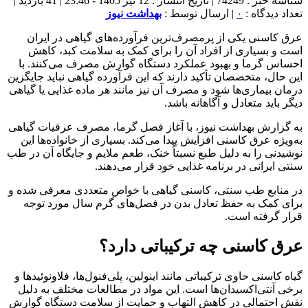
شناسه خبر : 74249 | تاریخ انتشار : 12 تیر 1405 - 23:46 | 41 بازدید |
تعداد دیدگاه :
۰
| ارسال توسط :
بهداشت نیوز
عرق کاسنی یکی از پرمصرف‌ترین فرآورده‌های گیاهی در ایران
است و بسیاری از افراد آن را برای کمک به سلامت کبد، کاهش
احساس گرما و بهبود عملکرد دستگاه گوارش مصرف می‌کنند. با
این حال، متخصصان تأکید دارند که این فرآورده گیاهی نباید جایگزین
درمان بیماری‌ها شود و مصرف آن نیز مانند هر ماده غذایی یا گیاهی
دیگر باید متعادل و آگاهانه باشد.
به گزارش بهداشت نیوز، با آغاز فصل گرما، مصرف عرقیات گیاهی
به‌ویژه عرق کاسنی افزایش پیدا می‌کند. بسیاری از خانواده‌ها این
نوشیدنی را به دلیل طبع نسبتاً خنک، طعم ملایم و جایگاه آن در طب
سنتی ایرانی در برنامه غذایی خود قرار می‌دهند.
در منابع طب سنتی، کاسنی گیاهی با خواص متعددی معرفی شده و
برای کمک به حفظ تعادل بدن در فصل‌های گرم سال مورد توجه
قرار گرفته است.
عرق کاسنی چه ترکیباتی دارد؟
گیاه کاسنی حاوی ترکیباتی مانند اینولین، پلی‌فنول‌ها، فلاونوئیدها و
برخی آنتی‌اکسیدان‌ها است. این مواد در مطالعات مختلف به دلیل
نقش احتمالی در کاهش التهاب و حمایت از سلامت دستگاه گوارش