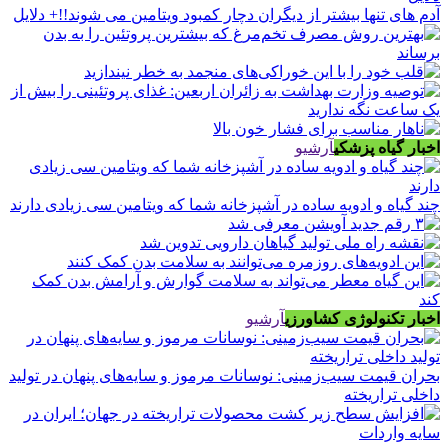
آدم های تنها بیشتر از دیگران دچار کمبود ویتامین می شوند!!+ دلایل
اخبار گیاه پزشکی
آرشیو
چند گیاه و ادویه ساده در آشپزخانه شما که ویتامین سی زیادی دارند
اخبار تکنولوژی کشاورزی
آرشیو
بحران قیمت سیب‌زمینی: نوسانات مرموز و سایه‌های پنهان در تولید
داخلی تراریخته