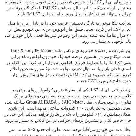
خودروهای ای ام LS7 را با فروش قطعی و زمان تحویل حدود ۶۰ روزه به
مشتریان ارائه می‌کند. با این حال، مشاهده IM LS7 با پلاک گذرموقت در
تهران می‌تواند نشانه آغاز مراحل ورود و آماده‌سازی IM LS7 باشد.
شرکت نیکا موتور به ‌تازگی نخستین عرضه خود را در بازار ایران با مدل
ای ام LS7 آغاز کرده است. طبق آمار اتونوین، برای این خودرو بیش از
۷۰ هزار تقاضا ثبت شده است. این رقم در شرایط فعلی بازار خودرو عدد
قابل‌توجهی به شمار می‌رود.
این شرکت واردکننده خودروهای لوکس مانند IM Motors و Lynk & Co
است. نیکاموتور در نخستین عرضه خود یک خودروی لوکس تمام ‌برقی
یعنی IM LS7 را با شرایط فروش قطعی به بازار ارائه کرد. این اقدام در
فضای فعلی بازار با استقبال خوبی مواجه شد. نیکاموتور همچنین اعلام
کرده است که خودروهای IM LS7 عرضه‌شده مدل های سفارش بازار
حوزه خلیج فارس یا GCC هستند.
از نظر فنی، ای ام LS7 یکی از پیشرفته‌ترین کراس‌اوورهای برقی در
کلاس خود محسوب می‌شود. این خودرو به سفارش دو هیولای بزرگ
فناوری و خودروسازی یعنی SAIC Motor و Group ALIBABA ساخته شده
است. همچنین به یک باتری ۱۰۰ کیلووات‌ ساعتی مجهز است. این باتری
امکان پیمایش تا ۶۱۱ کیلومتر را با یک بار شارژ فراهم می‌کند. این عدد در
حال حاضر یکی از بیشترین بردهای حرکتی در این کلاس به شمار می‌رود.
ابعاد بدنه این خودرو نیز قابل‌توجه است. طول آن حدود ۵۰۵ سانتی‌متر
است و عرض آن به حدود ۲۰۰ سانتی‌متر می‌رسد. به همین دلیل، این