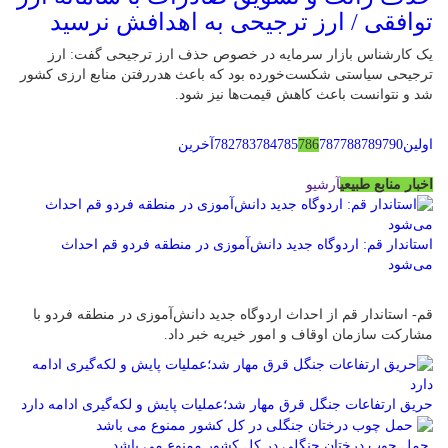
توافقی / ارز ترجیحی به اهدافش نرسید
یک کارشناس بازار سرمایه در خصوص حذف ارز ترجیحی گفت: ارز
ترجیحی سیاستی شکست‌خورده بود که باعث هدررفتن منابع ارزی کشور
شد و نتوانست باعث کاهش قیمت‌ها نیز شود.
اولین
790
789
788
787
786
785
784
783
782
آخرین
اخبار منابع طبیعی
آرشیو
استاندار قم: اردوگاه جدید دانش‌آموزی در منطقه فردو قم احداث
می‌شود
قم- استاندار قم از احداث اردوگاه جدید دانش‌آموزی در منطقه فردو با
مشارکت سازمان اوقاف و امور خیریه خبر داد.
حریق ارتفاعات جنگل قرق مهار شد؛عملیات پایش و لکه‌گیری ادامه دارد
حمل چوب درختان جنگلی در کل کشور ممنوع می باشد