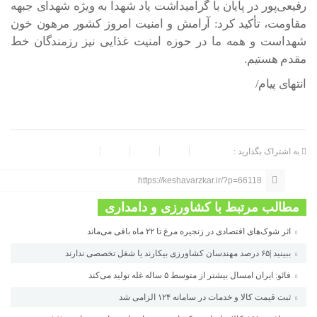
رفیعی‌پور در پایان با گرامیداشت یاد شهدا به ویژه شهدای جبهه
مقاومت، تأکید کرد: آرامش و امنیت امروز کشور مرهون خون
شهداست و همه ما در حوزه امنیت غذایی نیز رزمندگان خط
مقدم هستیم.
انتهای پیام/
به اشتراک بگذارید :
https://keshavarzkar.ir/?p=66118
مطالب مرتبط با کشاورزی و دامداری
اثر شوک‌های اقتصادی در زنجیره مرغ تا ۲۲ ماه باقی می‌ماند
ببینید |۶۵ درصد مهندسان کشاورزی بیکارند یا شغل تخصصی ندارند
فائو: ایران امسال بیشتر از متوسط ۵ ساله غله تولید می‌کند
ثبت قیمت کالا و خدمات در سامانه ۱۲۴ الزامی شد