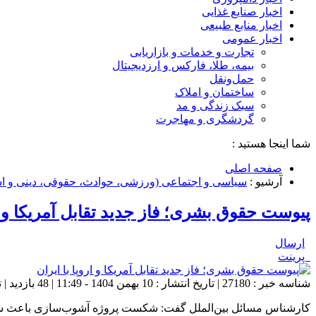
اخبار صنایع غذایی
اخبار منابع طبیعی
اخبار عمومی
تجارت و خدمات و بازاریابی
بیمه، طلا، فارکس و ارزدیجیتال
حمل‌و‌نقل
ساختمان و املاک
سبک زندگی و مد
گردشگری و مهاجرت
شما اینجا هستید :
صفحه اصلی
آرشیو :
سیاسی و اجتماعی (ورزشی، حوادث، حقوقی، دینی و اس
پیوست حقوق بشری؛ فاز جدید تقابل آمریکا و ار
ارسال
پرینت
شناسه خبر : 27180 | تاریخ انتشار : 10 بهمن 1404 - 11:49 | 48 بازدید | تعداد دیدگاه :
کارشناس مسائل بین‌الملل گفت: شکست پروژه آشوب‌سازی باعث شد طرا