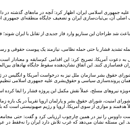
ر علیه جمهوری اسلامی ایران، اظهار کرد: آنچه در ماه‌های گذشته در د
 اصلی آن، بی‌ثبات‌سازی ایران و تضعیف جایگاه منطقه‌ای جمهوری ا
شد طراحان این سناریو وارد فاز جدیدی از تقابل با ایران شوند؛ ف
ه تشدید فشار یا حتی حمله نظامی، نیازمند یک پیوست حقوقی و رسانه‌
به دعوت آمریکا، تصریح کرد: این اقدامی کم‌سابقه و معنادار است
 فضاسازی کنند. این اتفاق نشان‌دهنده سقوط جایگاه نهادهای بین‌الم
شورای حقوق بشر سازمان ملل نیز به درخواست آمریکا و انگلیس در ژن
یل همان پرونده‌سازی سیاسی و حقوق‌بشری علیه جمهوری اسلامی تنظی
 به‌ویژه نیروهای مسلح، عملاً نقش مکمل این پروژه فشار را ایفا کرده ا
 شورای امنیت، شورای حقوق بشر و پارلمان اروپا تقریباً در یک بازه زم
لاً هدفمند و موازی از سوی آمریکا، اروپا و رژیم صهیونیستی است که 
داووس را نیز در همین چارچوب ارزیابی کرد و گفت: حتی مجامعی که
د. این مسئله نشان می‌دهد که غرب تلاش دارد ایران را نه‌فقط در 