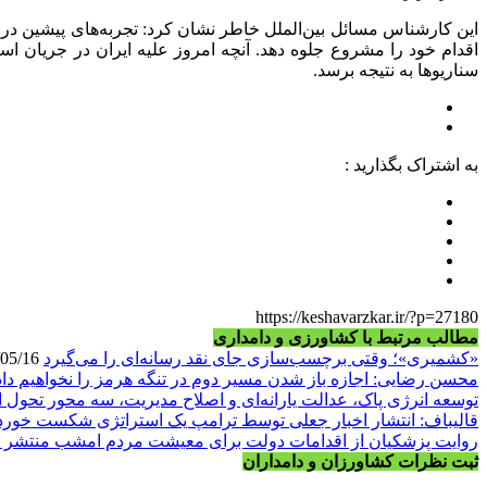
این کارشناس مسائل بین‌الملل خاطر نشان کرد: تجربه‌های پیشین در
اقدام خود را مشروع جلوه دهد. آنچه امروز علیه ایران در جریان است
سناریوها به نتیجه برسد.
به اشتراک بگذارید :
https://keshavarzkar.ir/?p=27180
مطالب مرتبط با کشاورزی و دامداری
«کشمیری»؛ وقتی برچسب‌سازی جای نقد رسانه‌ای را می‌گیرد
1405/05/16
محسن رضایی: اجازه باز شدن مسیر دوم در تنگه هرمز را نخواهیم داد
توسعه انرژی پاک، عدالت یارانه‌ای و اصلاح مدیریت، سه محور تحول 
قالیباف: انتشار اخبار جعلی توسط ترامپ یک استراتژی شکست خور
روایت پزشکیان از اقدامات دولت برای معیشت مردم امشب منتشر 
ثبت نظرات کشاورزان و دامداران