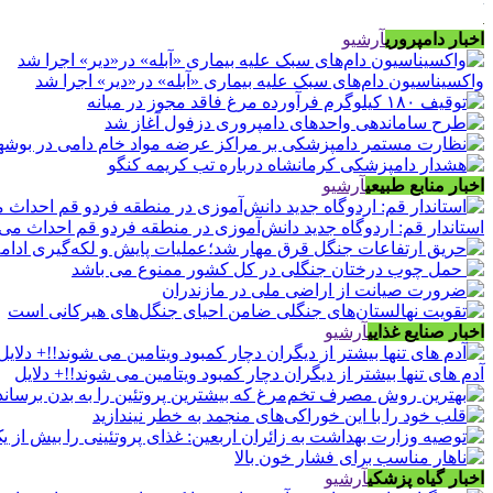
اخبار دامپروری
آرشیو
واکسیناسیون دام‌های سبک علیه بیماری «آبله» در«دیر» اجرا شد
اخبار منابع طبیعی
آرشیو
استاندار قم: اردوگاه جدید دانش‌آموزی در منطقه فردو قم احداث می
اخبار صنایع غذایی
آرشیو
آدم های تنها بیشتر از دیگران دچار کمبود ویتامین می شوند!!+ دلایل
اخبار گیاه پزشکی
آرشیو