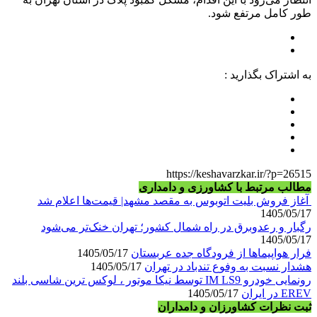
طور کامل مرتفع شود.
به اشتراک بگذارید :
https://keshavarzkar.ir/?p=26515
مطالب مرتبط با کشاورزی و دامداری
آغاز فروش بلیت اتوبوس به مقصد مشهد| قیمت‌ها اعلام شد
1405/05/17
رگبار و رعدوبرق در راه شمال کشور؛ تهران خنک‌تر می‌شود
1405/05/17
فرار هواپیماها از فرودگاه جده عربستان
1405/05/17
هشدار نسبت به وفوع تندباد در تهران
1405/05/17
رونمایی خودرو IM LS9 توسط نیکا موتور ، لوکس ترین شاسی بلند
EREV در ایران
1405/05/17
ثبت نظرات کشاورزان و دامداران