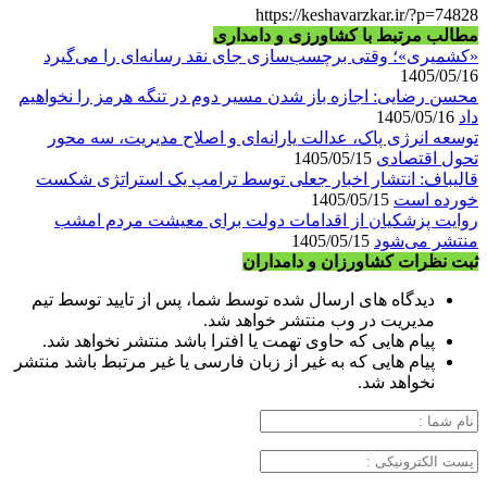
https://keshavarzkar.ir/?p=74828
مطالب مرتبط با کشاورزی و دامداری
«کشمیری»؛ وقتی برچسب‌سازی جای نقد رسانه‌ای را می‌گیرد
1405/05/16
محسن رضایی: اجازه باز شدن مسیر دوم در تنگه هرمز را نخواهیم
داد
1405/05/16
توسعه انرژی پاک، عدالت یارانه‌ای و اصلاح مدیریت، سه محور
تحول اقتصادی
1405/05/15
قالیباف: انتشار اخبار جعلی توسط ترامپ یک استراتژی شکست
خورده است
1405/05/15
روایت پزشکیان از اقدامات دولت برای معیشت مردم امشب
منتشر می‌شود
1405/05/15
ثبت نظرات کشاورزان و دامداران
دیدگاه های ارسال شده توسط شما، پس از تایید توسط تیم
مدیریت در وب منتشر خواهد شد.
پیام هایی که حاوی تهمت یا افترا باشد منتشر نخواهد شد.
پیام هایی که به غیر از زبان فارسی یا غیر مرتبط باشد منتشر
نخواهد شد.