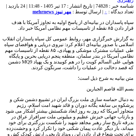
شناسه خبر : 74828 | تاریخ انتشار : 17 تیر 1405 - 11:48 | 24 بازدید |
تعداد دیدگاه :
۰
| ارسال توسط :
مهر نیوز mehrnews
سپاه پاسداران در بیانیه‌ای از پاسخ اولیه به تجاوز آمریکا با هدف
قرار دادن ۸۵ نقطه از تاسیسات مهم نظامی آمریکا خبر داد.
به گزارش خبرگزاری مهر، روابط عمومی کل سپاه پاسداران انقلاب
اسلامی با صدور بیانیه‌ای اعلام کرد: نیروی دریایی و هوافضای سپاه
طی عملیات مشترک موشکی و پهپادی، ۸۵ نقطه از تاسیسات مهم
نظامی آمریکا در بندر سلمان، منطقه پنجم دریایی بحرین و پایگاه
هوایی علی السالم کویت را در هم کوبیدند و یک پهپاد MQ9 دشمن
که قصد دخالت در عملیات را داشت، سرنگون کردند.
متن بیانیه به شرح ذیل است؛
بسم الله قاصم الجبارین
به دنبال حماسه سازی ملت بزرگ ایران در تشییع دشمن شکن و
پرشکوه بی سابقه یگانه دوران و قائد شهید امت اسلام، رژیم
متجاوز آمریکا که روز به روز ابعاد شکستش بیشتر آشکار می شود
و بازتاب جهانی خیزش عظیم و میلیونی ملت سرافراز عراق در
بدرقه تاریخ ساز رهبر مجاهد شهید را شکست بزرگتری برای خود
میداند، بار دیگر عادت پیمان شکنی خود را تکرار کرد و وحشت‌زده
برای تحت شعاع قرار دادن این رویداد تاریخی، ارتش کودک کش و