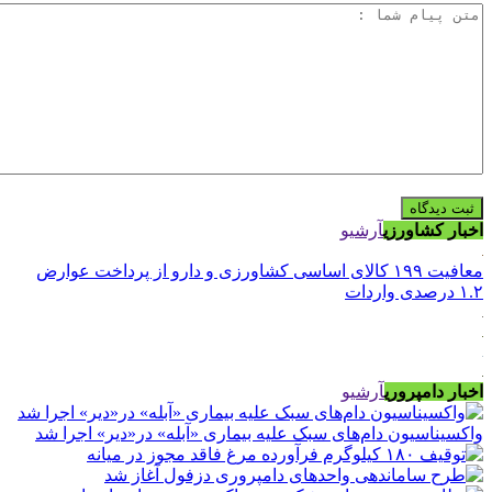
اخبار کشاورزی
آرشیو
معافیت ۱۹۹ کالای اساسی کشاورزی و دارو از پرداخت عوارض
۱.۲ درصدی واردات
اخبار دامپروری
آرشیو
واکسیناسیون دام‌های سبک علیه بیماری «آبله» در«دیر» اجرا شد