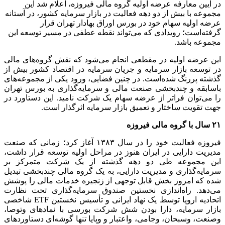
در آیین معارفه عرضه اولیه گروه مالی فیروزه، اعلام شد این
مجموعه با بیش از دو دهه فعالیت در بازار سرمایه کشور، در آستانه
عرضه اولیه سهام خود در بورس اوراق بهادار تهران قرار
گرفته‌است؛ رویدادی که می‌تواند نقطه عطفی در مسیر توسعه این
مجموعه باشد.
این عرضه اولیه در مقطعی انجام می‌شود که نقش گروه‌های مالی
در توسعه بازار سرمایه و جریان سرمایه در اقتصاد کشور بیش از
گذشته پررنگ شده‌است. در چنین فضایی، ورود یکی از مجموعه‌های
باسابقه و چندبخشی صنعت مالی و سرمایه‌گذاری به بورس تهران
را می‌توان فراتر از عرضه سهام یک شرکت نامید. این دستاورد در
جهت تقویت ساختار و تعمیق بازار سرمایه اثرگذار است.
۲۱ سال با گروه مالی فیروزه
فیروزه فعالیت خود را در سال ۱۳۸۳ آغاز کرد؛ زمانی که صنعت
مدیریت دارایی در ایران هنوز در مراحل اولیه توسعه قرار داشت،
این مجموعه طی دو دهه گذشته از یک شرکت متمرکز بر
سرمایه‌گذاری و مدیریت دارایی، به یک گروه مالی چندبخشی تبدیل
شده که امروز بخش قابل توجهی از زنجیره خدمات مالی را پوشش
می‌دهد. راه‌اندازی نخستین صندوق سرمایه‌گذاری تحت نظارت
اتحادیه اروپا توسط یک نهاد ایرانی و تأسیس نخستین ETF شاخصی
بازار سرمایه، دارا بودن شش شرکت بورسی با نماد‌های وتوصا،
وصنعت، وسبحان، وجامی، واعتبار و وپایا تنها گوشه‌ای دستاورد‌های