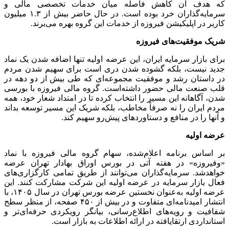
که هدف آن کاهش فاصله میان خدمات تخصصی مالی و
سرمایه‌گذاران خرد بوده است. در حال حاضر بیش از ۱.۳ میلیون
کاربر در اپلیکیشن فیروزه از خدمات این گروه بهره می‌برند.
شریک موفقیت‌های فیروزه
برای بازار سرمایه ایران، این عرضه اولیه تنها اضافه شدن یک نماد
جدید نیست، بلکه گشوده شدن دری است برای سهیم شدن مردم
در داستان رشد و موفقیت مجموعه‌ای که طی بیش از دو دهه در
قلب صنعت مالی حضور داشته‌است. گروه مالی فیروزه با بورسی
شدن، آگاهانه این مسیر را انتخاب کرده تا در امتداد شعار خود، همه
مردم ایران را نه صرفاً مخاطب، بلکه شریک این مسیر توسعه بداند
و آنها را در منافع و دستاورد‌های پیش‌رو سهیم کند.
عرضه اولیه
بر اساس برنامه اعلام‌شده، سهام گروه مالی فیروزه با نماد
«وفیروزه» در هفته آتی در بورس اوراق بهادار تهران عرضه
خواهدشد. سرمایه‌گذاران می‌توانند از طریق تمامی کارگزاری‌های
فعال بازار سرمایه در عرضه اولیه این شرکت مشارکت کنند. این
عرضه اولیه به‌عنوان نخستین عرضه بورس تهران در سال ۱۴۰۵، با
انتشار امیدنامه‌ای متفاوت و در بیش از ۴۵۰ صفحه، از منظر سطح
شفافیت و رویه‌های اطلاع‌رسانی، بیانگر رویکردی حرفه‌ای‌تر و
استانداردی ارتقایافته در ارائه اطلاعات به بازار است.