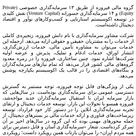
گروه مالی فیروزه از طریق ۱۳ سرمایه‌گذاری خصوصی (Private
Equity) و ۱۴ سرمایه‌گذاری جسورانه (Venture Capital) نقش کلیدی
در توسعه اکوسیستم استارتاپی و کسب‌وکار‌های نوآور و اقتصاد
دیجیتال داشته‌است.
شرکت مشاور سرمایه‌گذاری با نام دانش فیروزه، زنجیره‌ی کاملی
از خدمات را به مشتریان حقیقی و حقوقی ارایه می‌دهد. ازجمله این
خدمات می‌توان به مشاوره تأمین مالی، خدمات ارزش‌گذاری،
انتشار اوراق، خدمات ادغام و تملیک، پذیرش و عرضه اولیه
شرکت‌ها اشاره نمود. چنین ساختاری، فیروزه را در زمره معدود
گروه‌های مالی کشور قرار می‌دهد که تمام نیاز‌های سرمایه‌گذاران
و بنگاه‌های اقتصادی را در قالب یک اکوسیستم یکپارچه پوشش
می‌دهد.
یکی از ویژگی‌های قابل توجه فیروزه، توجه مستمر به گسترش
دسترسی عمومی برای سرمایه‌گذاری بوده‌است. در سال‌هایی که
بازار سرمایه ایران با استقبال سرمایه‌گذاران جدید مواجه‌شد،
فیروزه همسو با تحولات این بازار، توسعه خدمات دیجیتال و ارتقای
تجربه سرمایه‌گذاری آنلاین را در دستور کار خود قرارداد. توسعه
زیرساخت‌های فناوری و ارائه خدمات مالی بر بستر‌های دیجیتال، از
جمله محور‌های مهمی بوده که این گروه در سال‌های اخیر بر آن
تمرکز کرده‌است. شعار «سرمایه‌گذاری آسان و قابل دسترس برای
همه مردم ایران» را می‌توان بازتاب همین رویکرد دانست؛ رویکردی