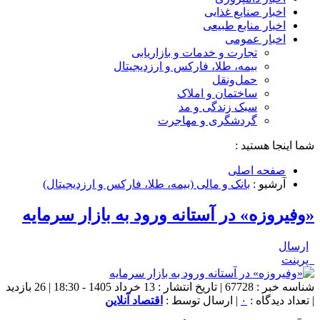
اخبار صنایع غذایی
اخبار منابع طبیعی
اخبار عمومی
تجارت و خدمات و بازاریابی
بیمه، طلا، فارکس و ارزدیجیتال
حمل‌و‌نقل
ساختمان و املاک
سبک زندگی و مد
گردشگری و مهاجرت
شما اینجا هستید :
صفحه اصلی
آرشیو :
بانک و مالی (بیمه، طلا، فارکس و ارزدیجیتال)
«وفیروزه» در آستانه ورود به بازار سرمایه
ارسال
پرینت
شناسه خبر : 67728 | تاریخ انتشار : 13 خرداد 1405 - 18:30 | 26 بازدید
| تعداد دیدگاه :
۰
| ارسال توسط :
اقتصاد آنلاین