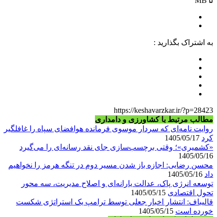
۵ MB
به اشتراک بگذارید :
https://keshavarzkar.ir/?p=28423
مطالب مرتبط با کشاورزی و دامداری
روایت نامه‌ای که سردار موسوی فرمانده هوافضای سپاه را غافلگیر
کرد
1405/05/17
«کشمیری»؛ وقتی برچسب‌سازی جای نقد رسانه‌ای را می‌گیرد
1405/05/16
محسن رضایی: اجازه باز شدن مسیر دوم در تنگه هرمز را نخواهیم
داد
1405/05/16
توسعه انرژی پاک، عدالت یارانه‌ای و اصلاح مدیریت، سه محور
تحول اقتصادی
1405/05/15
قالیباف: انتشار اخبار جعلی توسط ترامپ یک استراتژی شکست
خورده است
1405/05/15