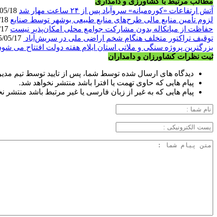
مطالب مرتبط با کشاورزی و دامداری
آتش ارتفاعات «کوره‌میانه» سروآباد پس از ۲۴ ساعت مهار شد
1405/05/18
لزوم تأمین منابع مالی طرح‌های منابع طبیعی بوشهر توسط صنایع
1405/05/18
حفاظت از میانکاله بدون مشارکت جوامع محلی امکان‌پذیر نیست
1405/05/17
توقیف تراکتور متخلف هنگام شخم اراضی ملی در سریش‌آباد
1405/05/17
بزرگترین پروژه سنگی و ملاتی استان ایلام هفته دولت افتتاح می شود
ثبت نظرات کشاورزان و دامداران
دیدگاه های ارسال شده توسط شما، پس از تایید توسط تیم مدی
پیام هایی که حاوی تهمت یا افترا باشد منتشر نخواهد شد.
پیام هایی که به غیر از زبان فارسی یا غیر مرتبط باشد منتشر ن