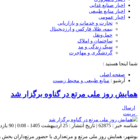
اخبار صنایع غذایی
اخبار منابع طبیعی
اخبار عمومی
تجارت و خدمات و بازاریابی
بیمه، طلا، فارکس و ارزدیجیتال
حمل‌و‌نقل
ساختمان و املاک
سبک زندگی و مد
گردشگری و مهاجرت
شما اینجا هستید :
صفحه اصلی
آرشیو :
منابع طبیعی و محیط زیست
همایش روز ملی مرتع در گناوه برگزار شد
ارسال
پرینت
شناسه خبر : 62875 | تاریخ انتشار : 25 اردیبهشت 1405 - 0:08 | 90 بازدید | تعداد دیدگاه :
بوشهر- همایش روز ملی مرتع و مرتعداری با حضور مرتع‌داران بخش ب