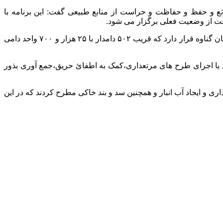
تع و حفظ و حفاظت و حراست از منابع طبیعی گفت: این برنامه با
فت از وضعیت فعلی برگزار می شود.
غلامحسین آقاجری میزان مساحت مراتع استان بوشهر را یک میلیون و ۱۸۹ هزارهکتار اعلام و افزود: از این ۸۹ هزار و۳۴۰ هکتار در شهرستان گناوه قرار دارد که قریب ۵۰۲ دامدار با ۲۵ هزار و ۷۰۰ واحد دامی
د یا اجرای طرح های مرتعداری،کمک به اطفائ حریق،جمع آوری بذور
ی و ایجاد آب انبار و همچنین سد و بند خاکی مطرح کردند که در این