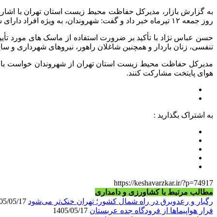
روز جمعه ۱۲ تیرماه خبر داد و گفت: شهروندان، به‌ ویژه افراد دارای شرایط حساس توصیه های بهداشتی را رعایت کنند.
حسن عباس نژاد با تأکید بر ضرورت استفاده از ماسک‌ های مورد ت
تنفسی، زنان باردار و همچنین شاغلان راهور، نیروهای شهرداری و سایر
مدیرکل حفاظت محیط‌ زیست استان تهران از شهروندان خواست با پره
هوای پایتخت مشارکت کنند.
به اشتراک بگذارید :
https://keshavarzkar.ir/?p=74917
مطالب مرتبط با کشاورزی و دامداری
رگبار و رعدوبرق در راه شمال کشور؛ تهران خنک‌تر می‌شود
1405/05/17
فرار هواپیماها از فرودگاه جده عربستان
1405/05/17