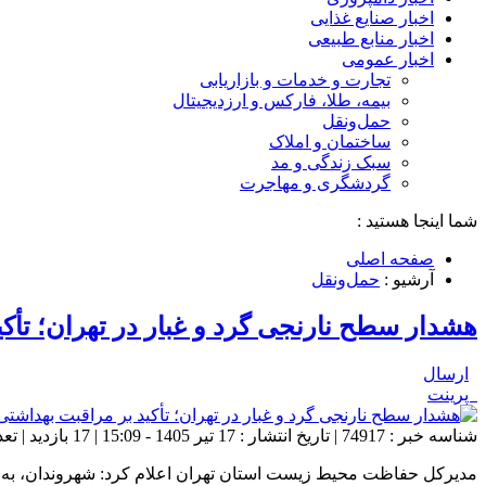
اخبار صنایع غذایی
اخبار منابع طبیعی
اخبار عمومی
تجارت و خدمات و بازاریابی
بیمه، طلا، فارکس و ارزدیجیتال
حمل‌و‌نقل
ساختمان و املاک
سبک زندگی و مد
گردشگری و مهاجرت
شما اینجا هستید :
صفحه اصلی
آرشیو :
حمل‌و‌نقل
هشدار سطح نارنجی گرد و غبار در تهران؛ تأکی
ارسال
پرینت
شناسه خبر : 74917 | تاریخ انتشار : 17 تیر 1405 - 15:09 | 17 بازدید | تعداد دیدگاه :
مدیرکل حفاظت محیط‌ زیست استان تهران اعلام کرد: شهروندان، به‌ 