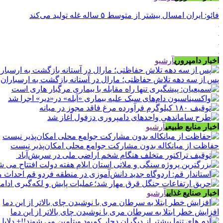
فائو: ایران امسال بیشتر از متوسط ۵ ساله غله تولید می‌کند
اخبار دامپروری
آرشیو
پس از سه دهه تلاش حفاظتی؛ مارال در آستانه بازگشت به ارسباران
اخبار منابع طبیعی
آرشیو
حفاظت از میانکاله بدون مشارکت جوامع محلی امکان‌پذیر نیست
اخبار صنایع غذایی
آرشیو
افزایش خطر ابتلا به سرطان مری با نوشیدن چای بالاتر از این دما