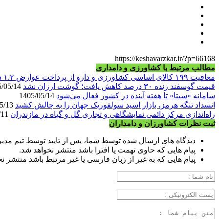
https://keshavarzkar.ir/?p=66168
مطالب مرتبط با کشاورزی و دامداری
معافیت ۱۹۹ کالای اساسی کشاورزی و دارو از پرداخت عوارض ۱.۲ درصدی واردات
قیمت گوسفند زنده ۳۰ درصد کاهش یافت؛ گوشت ارزان نشد
1405/05/14
سامانه «سیتا» تا هفته آینده در کشور فعال می‌شود
1405/05/14
انسداد تنگه هرمز، بازار اسید سولفوریک جهان را به چالش کشید
1405/05/13
راه‌اندازی مرکز دائمی نمایشگاهی و تجاری گل و گیاه در مازندران
1405/05/11
ثبت نظرات کشاورزان و دامداران
دیدگاه های ارسال شده توسط شما، پس از تایید توسط تیم مدی
پیام هایی که حاوی تهمت یا افترا باشد منتشر نخواهد شد.
پیام هایی که به غیر از زبان فارسی یا غیر مرتبط باشد منتشر ن