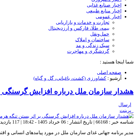
اخبار صنایع غذایی
اخبار منابع طبیعی
اخبار عمومی
تجارت و خدمات و بازاریابی
بیمه، طلا، فارکس و ارزدیجیتال
حمل‌و‌نقل
ساختمان و املاک
سبک زندگی و مد
گردشگری و مهاجرت
شما اینجا هستید :
صفحه اصلی
آرشیو :
کشاورزی (کشت، باغبانی، گل و گیاه)
هشدار سازمان ملل درباره افزایش گرسنگی بر
ارسال
پرینت
شناسه خبر : 66168 | تاریخ انتشار : 06 خرداد 1405 - 18:42 | 117 بازدید | تعداد دیدگاه :
مدیر برنامه جهانی غذای سازمان ملل در مورد پیامدهای انسانی و ا