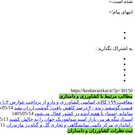
شده است.»
انتهای پیام/+
به اشتراک بگذارید :
https://keshavarzkar.ir/?p=30150
مطالب مرتبط با کشاورزی و دامداری
معافیت ۱۹۹ کالای اساسی کشاورزی و دارو از پرداخت عوارض ۱.۲ درصدی واردات
قیمت گوسفند زنده ۳۰ درصد کاهش یافت؛ گوشت ارزان نشد
1405/05/14
سامانه «سیتا» تا هفته آینده در کشور فعال می‌شود
1405/05/14
انسداد تنگه هرمز، بازار اسید سولفوریک جهان را به چالش کشید
1405/05/13
راه‌اندازی مرکز دائمی نمایشگاهی و تجاری گل و گیاه در مازندران
1405/05/11
ثبت نظرات کشاورزان و دامداران