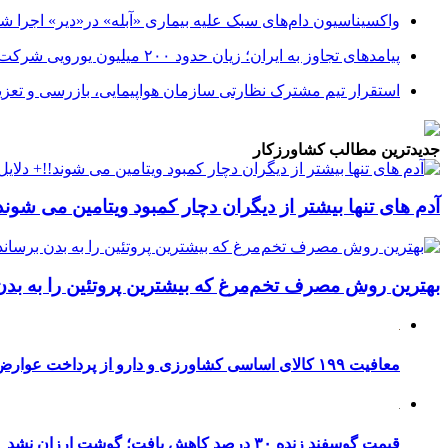
واکسیناسیون دام‌های سبک علیه بیماری «آبله» در«دیر» اجرا ش
پیامدهای تجاوز به ایران؛ زیان حدود ۲۰۰ میلیون یورویی شرکت هواپیمایی مجارستان
استقرار تیم مشترک نظارتی سازمان هواپیمایی، بازرسی و تعزی
جدیدترین مطالب کشاورزکار
آدم های تنها بیشتر از دیگران دچار کمبود ویتامین می شوند!
بهترین روش مصرف تخم‌مرغ که بیشترین پروتئین را به بدن
معافیت ۱۹۹ کالای اساسی کشاورزی و دارو از پرداخت عوارض ۱.۲ درصدی واردات
قیمت گوسفند زنده ۳۰ درصد کاهش یافت؛ گوشت ارزان نشد