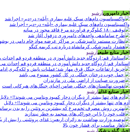
اخبار دامپروری
آرشیو
واکسیناسیون دام‌های سبک علیه بیماری «آبله» در«دیر» اجرا شد
اخبار منابع طبیعی
آرشیو
استاندار قم: اردوگاه جدید دانش‌آموزی در منطقه فردو قم احداث می
اخبار صنایع غذایی
آرشیو
آدم های تنها بیشتر از دیگران دچار کمبود ویتامین می شوند!!+ دلایل
اخبار گیاه پزشکی
آرشیو