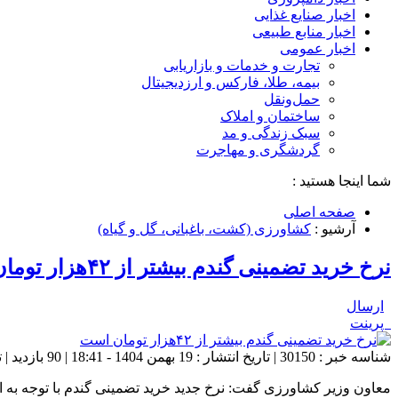
اخبار صنایع غذایی
اخبار منابع طبیعی
اخبار عمومی
تجارت و خدمات و بازاریابی
بیمه، طلا، فارکس و ارزدیجیتال
حمل‌و‌نقل
ساختمان و املاک
سبک زندگی و مد
گردشگری و مهاجرت
شما اینجا هستید :
صفحه اصلی
آرشیو :
کشاورزی (کشت، باغبانی، گل و گیاه)
نرخ خرید تضمینی گندم بیشتر از ۴۲هزار تومان است
ارسال
پرینت
شناسه خبر : 30150 | تاریخ انتشار : 19 بهمن 1404 - 18:41 | 90 بازدید | تعداد دیدگاه :
معاون وزیر کشاورزی گفت: نرخ جدید خرید تضمینی گندم با توجه به اینکه جو ۴۲هزار تومان است، بیشتر از آ