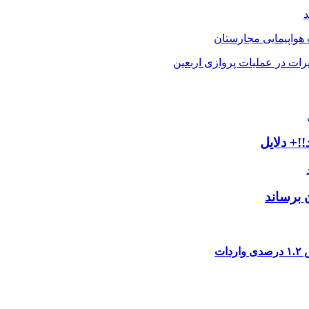
د
رات در عملیات پروازی اربعین
!+ دلایل
 برساند