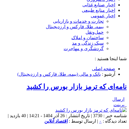
اخبار صنایع غذایی
اخبار منابع طبیعی
اخبار عمومی
تجارت و خدمات و بازاریابی
بیمه، طلا، فارکس و ارزدیجیتال
حمل‌و‌نقل
ساختمان و املاک
سبک زندگی و مد
گردشگری و مهاجرت
شما اینجا هستید :
صفحه اصلی
آرشیو :
بانک و مالی (بیمه، طلا، فارکس و ارزدیجیتال)
نامه‌ای که ترمز بازار بورس را کشید
ارسال
پرینت
شناسه خبر : 3730 | تاریخ انتشار : 26 آذر 1404 - 14:21 | 40 بازدید |
تعداد دیدگاه :
۰
| ارسال توسط :
اقتصاد آنلاین