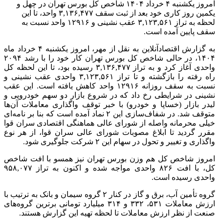
امروز یکشنبه ۴ خرداد ۱۴۰۴ شاخص کل بورس تهران در چهل و
یکمین روز کاری خود بعد از ثبت سقف ۳,۱۳۶,۴۷۷ واحد، تا این
لحظه به تراز ۳,۱۲۳,۵۶۱ عقب نشینی و ۱۲۹۱۶ واحد نسبت به
سقف پایین آمده است.
به گزارش اقتصادآنلاین به نقل از مهر، امروز یکشنبه ۴ خرداد ماه
۱۴۰۴، در حالی شاخص کل بورس تهران کار خود را با رشد ۲۰۹۴
واحدی آغاز کرد و به تراز ۳,۱۳۶,۴۷۷ رسیده بود، تا این لحظه کل
راه رفته را بازگشته و تا تراز ۳,۱۲۳,۵۶۱ واحدی عقب نشینی و
نسبت به سقف روزانه ۱۲۹۱۶ واحد کاهش یافته است. این عقب
نشینی در شرایطی رخ داد که در شروع بازار دو سهم خودرویی و
لیدر بازار (خساپا و خودرو) با خبر توقف واگذاری معاملات آن‌ها
متوقف شد. در شفاف‌سازی این ۲ نماد آمده است که بنا بر نامه‌ای
خیلی محرمانه واصله از شورای عالی هماهنگی اقتصادی سران قوا
مقرر گردید تا ابلاغ مصوبات شورای عالی سران قوا، از هر نوع
واگذاری و تغییر و تحول در سهام این ۲ شرکت جلوگیری شود.
امروز شاخص کل هم وزن بورس تهران نیز همسو با افت شاخص
کل، با افت ۸۲۶ واحدی مواجه شده و اکنون به تراز ۹۵۸,۰۷۷
واحدی رسیده است.
گروه تأمین آب، برق و گاز در کنار ۲ گروه سیمان و بانک به ترتیب با
ارزش معاملات ۵۳۱، ۳۳۲ و ۳۱۴ میلیارد تومانی برترین گروه‌های
صنعت از نظر ارزش معاملات تا لحظه تهیه این گزارش هستند.