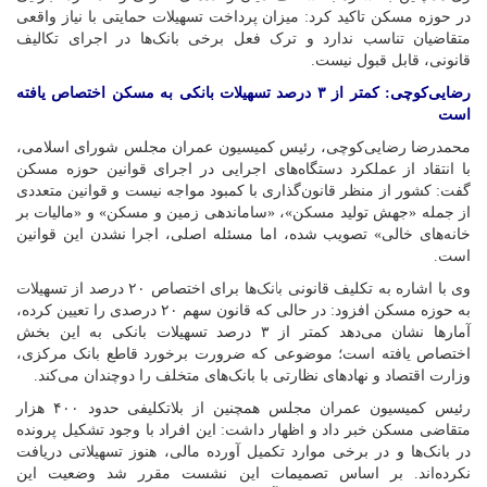
در حوزه مسکن تاکید کرد: میزان پرداخت تسهیلات حمایتی با نیاز واقعی
متقاضیان تناسب ندارد و ترک فعل برخی بانک‌ها در اجرای تکالیف
قانونی، قابل قبول نیست.
رضایی‌کوچی: کمتر از ۳ درصد تسهیلات بانکی به مسکن اختصاص یافته
است
محمدرضا رضایی‌کوچی، رئیس کمیسیون عمران مجلس شورای اسلامی،
با انتقاد از عملکرد دستگاه‌های اجرایی در اجرای قوانین حوزه مسکن
گفت: کشور از منظر قانون‌گذاری با کمبود مواجه نیست و قوانین متعددی
از جمله «جهش تولید مسکن»، «ساماندهی زمین و مسکن» و «مالیات بر
خانه‌های خالی» تصویب شده، اما مسئله اصلی، اجرا نشدن این قوانین
است.
وی با اشاره به تکلیف قانونی بانک‌ها برای اختصاص ۲۰ درصد از تسهیلات
به حوزه مسکن افزود: در حالی که قانون سهم ۲۰ درصدی را تعیین کرده،
آمارها نشان می‌دهد کمتر از ۳ درصد تسهیلات بانکی به این بخش
اختصاص یافته است؛ موضوعی که ضرورت برخورد قاطع بانک مرکزی،
وزارت اقتصاد و نهادهای نظارتی با بانک‌های متخلف را دوچندان می‌کند.
رئیس کمیسیون عمران مجلس همچنین از بلاتکلیفی حدود ۴۰۰ هزار
متقاضی مسکن خبر داد و اظهار داشت: این افراد با وجود تشکیل پرونده
در بانک‌ها و در برخی موارد تکمیل آورده مالی، هنوز تسهیلاتی دریافت
نکرده‌اند. بر اساس تصمیمات این نشست مقرر شد وضعیت این