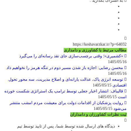
به اشتراک بگذارید :
https://keshavarzkar.ir/?p=64032
مطالب مرتبط با کشاورزی و دامداری
«کشمیری»؛ وقتی برچسب‌سازی جای نقد رسانه‌ای را می‌گیرد
1405/05/16
محسن رضایی: اجازه باز شدن مسیر دوم در تنگه هرمز را نخواهیم داد
1405/05/16
توسعه انرژی پاک، عدالت یارانه‌ای و اصلاح مدیریت، سه محور تحول
اقتصادی
1405/05/15
قالیباف: انتشار اخبار جعلی توسط ترامپ یک استراتژی شکست خورده
است
1405/05/15
روایت پزشکیان از اقدامات دولت برای معیشت مردم امشب منتشر
می‌شود
1405/05/15
ثبت نظرات کشاورزان و دامداران
دیدگاه های ارسال شده توسط شما، پس از تایید توسط تیم