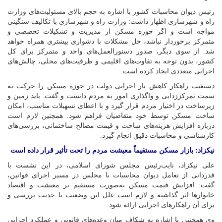
رئیس دیوان محاسبات کشور با اشاره به حجم بالای مسئولیت‌های وزارت
راه و شهرسازی اظهار داشت: وزارت راه و شهرسازی با تکالیف سنگینی
مواجه است و اگر حوزه مسکن از مدیریت و تشکیلات تخصصی و
متمرکز برخوردار نباشد، حل مشکلات با دشواری بیشتری همراه خواهد
شد. از سوی دیگر، صدور دستورالعمل‌های واحد و متمرکز برای کل
کشور، بدون توجه به تفاوت‌های اقلیمی و ظرفیت‌های محلی، چالش‌های
اجرایی متعددی ایجاد کرده است.
دستغیب راهکار کاهش بار اجرایی دولت در حوزه مسکن را حرکت به
سمت تمرکززدایی و واگذاری امور به مردم دانست و گفت: باید زمین و
زیرساخت در اختیار مردم قرار گیرد و با اعطای تسهیلات مناسب، امکان
ساخت مسکن توسط خود متقاضیان فراهم شود. همچنین لازم است
درباره افزایش هزینه‌های ساخت و قیمت مصالح ساختمانی، بررسی‌های
کارشناسی و محاسبات دقیق انجام گیرد.
نیکزاد: بازار مسکن مستقیماً معیشت مردم را تحت تأثیر قرار داده است
علی نیکزاد، نایب‌رئیس مجلس شورای اسلامی، در این نشست با
قدردانی از تعامل دیوان محاسبات با مجلس در مسیر اجرای قوانین،
گفت: افزایش قیمت مسکن به‌صورت مستقیم بر معیشت و اقتصاد
خانوارها اثر گذاشته و لازم است علل این وضعیت با جدیت بررسی و
برای آن راهکارهای اجرایی ارائه شود.
وی همچنین با اشاره به شکاف میان وعده‌های قانونی و عملکرد اجرایی