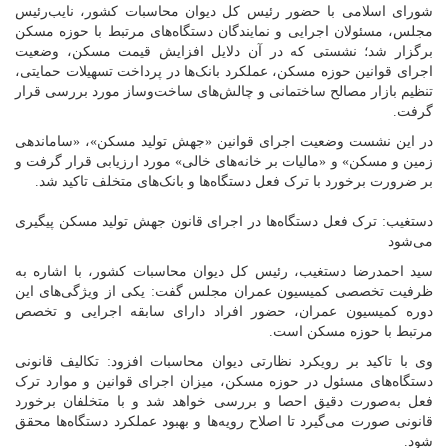
شورای اسلامی با حضور رئیس کل دیوان محاسبات کشور، نایب‌رئیس
مجلس، مسئولان اجرایی و نمایندگان دستگاه‌های مرتبط با حوزه مسکن
برگزار شد؛ نشستی که در آن دلایل افزایش قیمت مسکن، وضعیت
اجرای قوانین حوزه مسکن، عملکرد بانک‌ها در پرداخت تسهیلات حمایتی،
تنظیم بازار مصالح ساختمانی و چالش‌های ساخت‌وساز مورد بررسی قرار
گرفت.
در این نشست وضعیت اجرای قوانین «جهش تولید مسکن»، «ساماندهی
زمین و مسکن» و «مالیات بر خانه‌های خالی» مورد ارزیابی قرار گرفت و
بر ضرورت برخورد با ترک فعل دستگاه‌ها و بانک‌های متخلف تاکید شد.
دستغیب: ترک فعل دستگاه‌ها در اجرای قانون جهش تولید مسکن پیگیری
می‌شود
سید احمدرضا دستغیب، رئیس کل دیوان محاسبات کشور، با اشاره به
ظرفیت تخصصی کمیسیون عمران مجلس گفت: یکی از ویژگی‌های این
دوره کمیسیون عمران، حضور افراد دارای سابقه اجرایی و تخصص
مرتبط با حوزه مسکن است.
وی با تاکید بر رویکرد نظارتی دیوان محاسبات افزود: تکالیف قانونی
دستگاه‌های مسئول در حوزه مسکن، میزان اجرای قوانین و موارد ترک
فعل به‌صورت دقیق احصا و بررسی خواهد شد و با متخلفان برخورد
قانونی صورت می‌گیرد تا اصلاح رویه‌ها و بهبود عملکرد دستگاه‌ها محقق
شود.