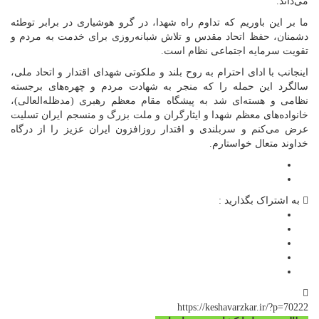
می‌داند.
ما بر این باوریم که تداوم راه شهدا، در گرو هوشیاری در برابر توطئه
دشمنان، حفظ اتحاد مقدس و تلاش شبانه‌روزی برای خدمت به مردم و
تقویت سرمایه اجتماعی نظام است.
اینجانب با ادای احترام به روح بلند و ملکوتی شهدای اقتدار و اتحاد ملی،
سالگرد این حمله را که منجر به شهادت مردم و چهره‌های برجسته
نظامی و هسته‌ای شد به پیشگاه مقام معظم رهبری (مدظله‌العالی)،
خانواده‌های معظم شهدا و ایثارگران و ملت بزرگ و منسجم ایران تسلیت
عرض می‌کنم و سربلندی و اقتدار روزافزون ایران عزیز را از درگاه
خداوند متعال خواستارم.
به اشتراک بگذارید :
https://keshavarzkar.ir/?p=70222