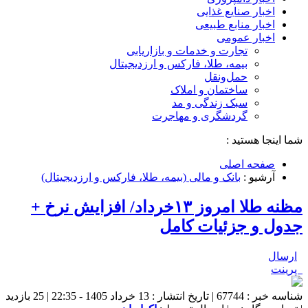
اخبار صنایع غذایی
اخبار منابع طبیعی
اخبار عمومی
تجارت و خدمات و بازاریابی
بیمه، طلا، فارکس و ارزدیجیتال
حمل‌و‌نقل
ساختمان و املاک
سبک زندگی و مد
گردشگری و مهاجرت
شما اینجا هستید :
صفحه اصلی
آرشیو :
بانک و مالی (بیمه، طلا، فارکس و ارزدیجیتال)
مظنه طلا امروز ۱۳خرداد/ افزایش نرخ +
جدول و جزئیات کامل
ارسال
پرینت
شناسه خبر : 67744 | تاریخ انتشار : 13 خرداد 1405 - 22:35 | 25 بازدید