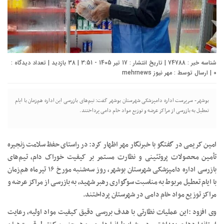
شناسه خبر : 74788 | تاریخ انتشار : 17 تیر 1405 - 3:51 | 38 بازدید | تعداد دیدگاه :
۰
| ارسال توسط :
مهر نیوز mehrnews
بوشهر- سرپرست اداره دامپزشکی شهرستان بوشهر گفت: تیم‌های بازرسی این اداره هم‌زمان با ایام
تعطیل به بازرسی از مراکز عرضه و توزیع مواد خام دامی پرداختند.
امین کریمی در گفتگو با خبرنگار مهر اظهار کرد: در راستای حفظ سلامت زنجیره
تأمین محصولات پروتئینی و نظارت مستمر بر کیفیت خوراک دام، تیم‌های
بازرسی اداره دامپزشکی شهرستان بوشهر، روز سه‌شنبه مورخ ۱۶ تیرماه هم‌زمان
با ایام تعطیل مربوط به مناسبت سوگواری رهبر شهید، به بازرسی از مراکز عرضه و
مراکز توزیع مواد خام دامی در شهرستان پرداختند.
وی افزود :این عملیات نظارتی با هدف بررسی دقیق کیفیت مواد اولیه، رعایت