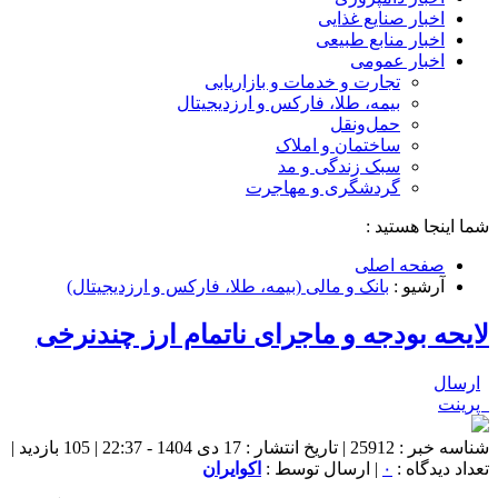
اخبار صنایع غذایی
اخبار منابع طبیعی
اخبار عمومی
تجارت و خدمات و بازاریابی
بیمه، طلا، فارکس و ارزدیجیتال
حمل‌و‌نقل
ساختمان و املاک
سبک زندگی و مد
گردشگری و مهاجرت
شما اینجا هستید :
صفحه اصلی
آرشیو :
بانک و مالی (بیمه، طلا، فارکس و ارزدیجیتال)
لایحه بودجه و ماجرای ناتمام ارز چندنرخی
ارسال
پرینت
شناسه خبر : 25912 | تاریخ انتشار : 17 دی 1404 - 22:37 | 105 بازدید |
تعداد دیدگاه :
۰
| ارسال توسط :
اکوایران