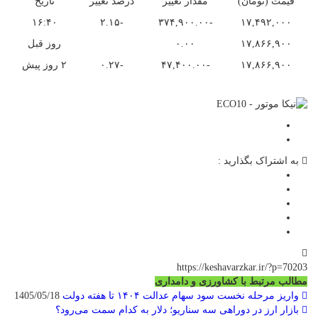
قیمت (تومان)
مقدار تغییر
درصد تغییر
تاریخ
۱۶:۴۰
-۲.۱۵
-۳۷۴,۹۰۰.۰۰
۱۷,۴۹۲,۰۰۰
۱۷,۸۶۶,۹۰۰
۰.۰۰
روز قبل
۱۷,۸۶۶,۹۰۰
-۴۷,۴۰۰.۰۰
-۰.۲۷
۲ روز پیش
به اشتراک بگذارید :
https://keshavarzkar.ir/?p=70203
مطالب مرتبط با کشاورزی و دامداری
واریز مرحله نخست سود سهام عدالت ۱۴۰۴ تا هفته دولت
1405/05/18
بازار ارز در دوراهی سه سناریو؛ دلار به کدام سمت می‌رود؟