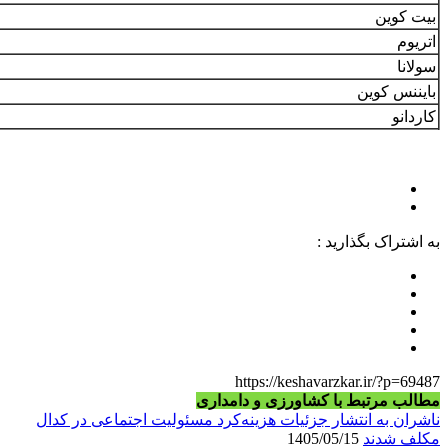
بیت کوین
اتریوم
سولانا
بایننس کوین
کاردانو
به اشتراک بگذارید :
https://keshavarzkar.ir/?p=69487
مطالب مرتبط با کشاورزی و دامداری
ناشران به انتشار جزئیات هزینه‌کرد مسئولیت اجتماعی در کدال
مکلف شدند
1405/05/15