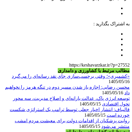
به اشتراک بگذارید :
https://keshavarzkar.ir/?p=27552
مطالب مرتبط با کشاورزی و دامداری
«کشمیری»؛ وقتی برچسب‌سازی جای نقد رسانه‌ای را می‌گیرد
1405/05/16
محسن رضایی: اجازه باز شدن مسیر دوم در تنگه هرمز را نخواهیم
داد
1405/05/16
توسعه انرژی پاک، عدالت یارانه‌ای و اصلاح مدیریت، سه محور
تحول اقتصادی
1405/05/15
قالیباف: انتشار اخبار جعلی توسط ترامپ یک استراتژی شکست
خورده است
1405/05/15
روایت پزشکیان از اقدامات دولت برای معیشت مردم امشب
منتشر می‌شود
1405/05/15
ثبت نظرات کشاورزان و دامداران