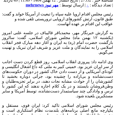
شناسه خبر : 27552 | تاریخ انتشار : 12 بهمن 1404 - 11:49 | 49 بازدید
| تعداد دیدگاه :
۰
| ارسال توسط :
مهر نیوز mehrnews
رئیس مجلس اقدام اروپا علیه سپاه را تبعیت از آمریکا خواند و گفت:
طبق قانون، ارتش کشورهای اروپایی تروریستی تلقی شده و
عواقب این اقدام بر عهده آنهاست.
به گزارش خبرنگار مهر، محمدباقر قالیباف در جلسه علنی امروز
(یکشنبه ۱۲ بهمن ماه) مجلس شورای اسلامی، گفت: سالروز
بازگشت حضرت امام (ره) به ایران و آغاز دهه‌ مبارک فجر انقلاب
اسلامی را به نمایندگان و ملت عزیز و شریف ایران تبریک و تهنیت
می‌گویم.
وی ادامه داد: پیروزی انقلاب اسلامی، روز قطع کردن دست اجانب
از سر ایران عزیز بود. خمینی کبیر به ملتی که داغ اشغال انگلیسی و
کودتای آمریکایی و از دست دادن خاک کشور در دوران حکومت‌های
دست‌نشانده و بی‌اراده را چشیده بود، جرأتی دوباره بخشید تا
کشورشان را از حوادث مشابه نجات دهند، در برابر تجزیه‌طلبان و
وطن‌فروشان بایستند و در یک کلام اجازه ندهند که این کشور با
ترس و وادادگی چند سیاستمدار دست‌نشانده، توسط آمریکا و سایر
مستکبرین بلعیده شود.
رئیس مجلس شورای اسلامی تاکید کرد: ایران قوی، مستقل و
یکپارچه مانع اصلی برنامه‌های بلندمدت نظام استکباری است و