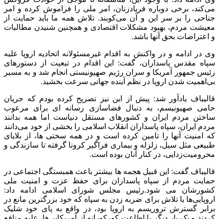
می‌کند، برخی دوباره فریادزنان، امر ملی را فراموش کرده و امر
جناحی را بر سر این و آن می‌کوبند. تلاش همه‌ ما باید حمایت از
معیشت مردم، بهبود مشکلات اقتصادی و همچنین شنیدن مطالبات
و اعتراضات بحق آنها باشد.
وی در ادامه و در واکنش به اقدام غیرمسئولانه‌ اتحادیه‌ اروپا علیه
سپاه مقدس پاسداران، گفت: این اقدام در تبعیت از دستورهای
رئیس جمهور آمریکا و سران رژیم صهیونیستی انجام شد و به مسیر
بی‌اهمیت شدن اروپا در نظم آینده‌ جهانی سرعت بخشید.
قالیباف یادآور شد: پیش از این نیز تصریح کرده بودم که جریان
حامی صهیونیسم، به دنبال فضاسازی رسانه ای برای مرعوب
ساختن مردم ایران و کشورهای مستقل دنیاست اما همه بدانند
مردم ایران، سپاه پاسداران انقلاب اسلامی را بخشی از خود می‌دانند
که امنیت آنها را تامین کرده است و در همه‌ سختی ها، از بلایای
طبیعی مثل سیل، زلزله و بیماری فراگیر کرونا گرفته تا سازندگی و
محرومیت‌زدایی، در کنار آنان بوده است.
قالیباف گفت: این قبیل هجمه ها بیشتر باعث همبستگی اجتماعی در
حمایت مردم از سپاه پاسداران برای حفظ عزت و امنیت ملی
کشورشان می شود.رئیس مجلس شورای اسلامی ادامه داد:
اروپایی‌ها با تلاش برای ضربه زدن به سپاه که خود بزرگترین مانع در
برابر گسترش تروریسم به اروپا بود، در واقع به پای خود شلیک
کردند و یک بار دیگر با اطاعت کورکورانه از آمریکایی‌ها، علیه منافع