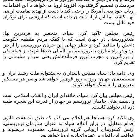
مردمشان تصمیم گرفتند.وی افزود: اروپا می‌خواهد با این اقدامات،
ارباب خود یعنی آمریکا را راضی کند تا دست از تهدید تمامیت ارضی
آنها بکشد، اما این ارباب نشان داده است که ارزشی برای نوکران
خود قائل نیست.
رئیس مجلس تاکید کرد: سپاه، منحصر به فردترین نهاد
ضدتروریستی در جهان است که با کمک مردم منطقه حکومت
داعش را ساقط کرد و خطر جهانی این جریان تروریستی را از بین
برد و در راه مبارزه با تروریسم بین المللی صدها شهید، از جمله یکی
از بزرگترین و مجرب ترین فرماندهانش یعنی سردار سلیمانی را
تقدیم کرد.
وی ادامه داد: سپاه مقدس پاسداران به پشتوانه‌ ملت رشید ایران و
مستضعفان جهان، روز به روز قوی‌تر خواهد شد و سر هر مستکبر
مغروری را به سنگ خواهد کوبید.
رئیس مجلس بیان کرد: سپاه، جانفدای ایران و انقلاب اسلامی است
و دشمنی‌های حامیان تروریسم در جهان از قدرت این شجره‌ طیبه
ذره ای نخواهد کاست.
وی تاکید کرد: همینجا هم اعلام می کنم که طبق بند هفت قانون
اقدام متقابل، در برابر اعلام سپاه به عنوان سازمان تروریستی،
ارتش کشورهای اروپایی گروه تروریستی محسوب می‌شوند و
عواقب این اقدام بر عهده‌ اتحادیه‌ اروپا خواهد بود.