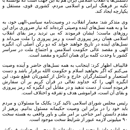
دشمنی‌ها با انقلاب اسلامی ایران هم به این جهت است که توانسته با
تکیه بر فرهنگ ایرانی و اسلامی مردم، کشوری قوی، مستقل و
یکپارچه ایجاد کند.
وی متذکر شد: معمار انقلاب، در وصیت‌نامه‌ سیاسی-الهی خود، به
ما و به همه‌ نسل‌های آینده وصیتی کرده‌اند که نیاز ضروری برای این
روزهای ماست؛ ایشان فرمودند که بی تردید رمز بقای انقلاب
اسلامی همان رمز پیروزی‌ است و رمز پیروزی را ملت می‌داند و
نسل‌های آینده در تاریخ خواهند خواند که دو رکن اصلی آن، انگیزه‌
الهی و مقصد عالی حکومت اسلامس و اجتماع ملت در سراسر
کشور با وحدت کلمه برای همان انگیزه و مقصد است.
قالیباف اظهار کرد: اینجانب به همه‌ نسل‌های حاضر و آینده وصیت
می‌کنم که اگر بخواهید اسلام و حکومت االله برقرار باشد و دست
استعمار و استثمارگران خارج و داخل از کشورتان قطع شود، این
انگیزه‌ الهی را که خداوند تعالی در قرآن کریم بر آن سفارش
فرموده است از دست ندهید و در مقابل این انگیزه که رمز پیروزی
و بقای آن است، فراموشی هدف و تفرقه و اختلاف است.
رئیس مجلس شورای اسلامی تاکید کرد: یکایک ما مسئولان و مردم
باید خود را در برابر این وصیت حکیمانه مسئول بدانیم. پرهیز از
مقدم دانستن امر جناحی بر امر ملی و باور واقعی به هسته‌ سخت
۹۰ میلیونی لازمه‌ عبور از شرایط سخت موجود است.
وی ادامه داد: با وجود این، متاسفانه تا موجی از حوادث فروکش