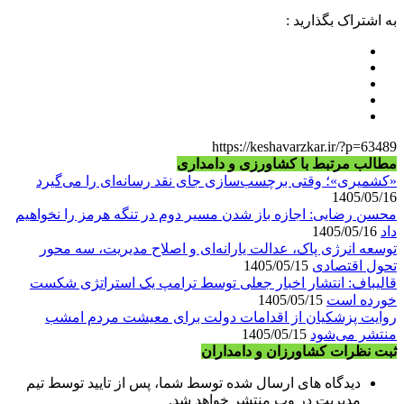
به اشتراک بگذارید :
https://keshavarzkar.ir/?p=63489
مطالب مرتبط با کشاورزی و دامداری
«کشمیری»؛ وقتی برچسب‌سازی جای نقد رسانه‌ای را می‌گیرد
1405/05/16
محسن رضایی: اجازه باز شدن مسیر دوم در تنگه هرمز را نخواهیم
داد
1405/05/16
توسعه انرژی پاک، عدالت یارانه‌ای و اصلاح مدیریت، سه محور
تحول اقتصادی
1405/05/15
قالیباف: انتشار اخبار جعلی توسط ترامپ یک استراتژی شکست
خورده است
1405/05/15
روایت پزشکیان از اقدامات دولت برای معیشت مردم امشب
منتشر می‌شود
1405/05/15
ثبت نظرات کشاورزان و دامداران
دیدگاه های ارسال شده توسط شما، پس از تایید توسط تیم
مدیریت در وب منتشر خواهد شد.