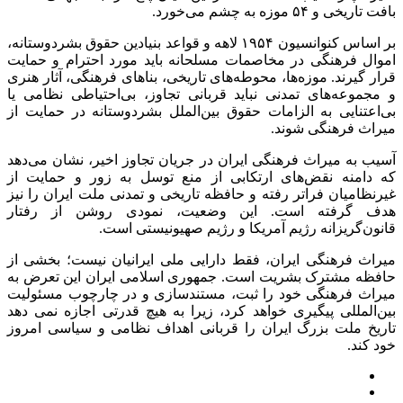
بافت تاریخی و ۵۴ موزه به چشم می‌خورد.
بر اساس کنوانسیون ۱۹۵۴ لاهه و قواعد بنیادین حقوق بشردوستانه،
اموال فرهنگی در مخاصمات مسلحانه باید مورد احترام و حمایت
قرار گیرند. موزه‌ها، محوطه‌های تاریخی، بناهای فرهنگی، آثار هنری
و مجموعه‌های تمدنی نباید قربانی تجاوز، بی‌احتیاطی نظامی یا
بی‌اعتنایی به الزامات حقوق بین‌الملل بشردوستانه در حمایت از
میراث فرهنگی شوند.
آسیب به میراث فرهنگی ایران در جریان تجاوز اخیر، نشان می‌دهد
که دامنه نقض‌های ارتکابی از منع توسل به زور و حمایت از
غیرنظامیان فراتر رفته و حافظه تاریخی و تمدنی ملت ایران را نیز
هدف گرفته است. این وضعیت، نمودی روشن از رفتار
قانون‌گریزانه رژیم آمریکا و رژیم صهیونیستی است.
میراث فرهنگی ایران، فقط دارایی ملی ایرانیان نیست؛ بخشی از
حافظه مشترک بشریت است. جمهوری اسلامی ایران این تعرض به
میراث فرهنگی خود را ثبت، مستندسازی و در چارچوب مسئولیت
بین‌المللی پیگیری خواهد کرد، زیرا به هیچ قدرتی اجازه نمی دهد
تاریخ ملت بزرگ ایران را قربانی اهداف نظامی و سیاسی امروز
خود کند.