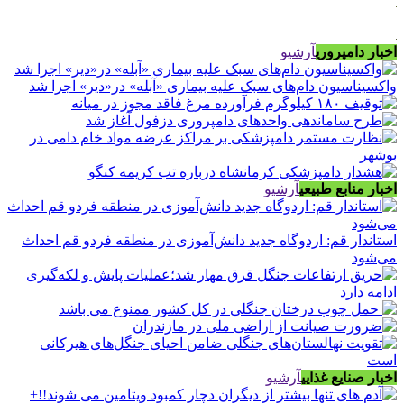
اخبار دامپروری
آرشیو
واکسیناسیون دام‌های سبک علیه بیماری «آبله» در«دیر» اجرا شد
اخبار منابع طبیعی
آرشیو
استاندار قم: اردوگاه جدید دانش‌آموزی در منطقه فردو قم احداث
می‌شود
اخبار صنایع غذایی
آرشیو