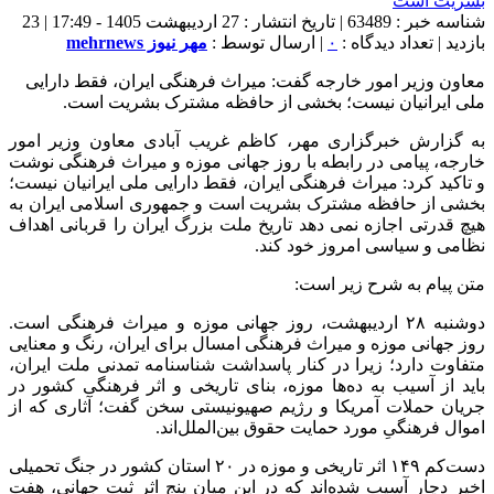
شناسه خبر : 63489 | تاریخ انتشار : 27 اردیبهشت 1405 - 17:49 | 23
بازدید | تعداد دیدگاه :
۰
| ارسال توسط :
مهر نیوز mehrnews
معاون وزیر امور خارجه گفت: میراث فرهنگی ایران، فقط دارایی
ملی ایرانیان نیست؛ بخشی از حافظه مشترک بشریت است.
به گزارش خبرگزاری مهر، کاظم غریب آبادی معاون وزیر امور
خارجه، پیامی در رابطه با روز جهانی موزه و میراث فرهنگی نوشت
و تاکید کرد: میراث فرهنگی ایران، فقط دارایی ملی ایرانیان نیست؛
بخشی از حافظه مشترک بشریت است و جمهوری اسلامی ایران به
هیچ قدرتی اجازه نمی دهد تاریخ ملت بزرگ ایران را قربانی اهداف
نظامی و سیاسی امروز خود کند.
متن پیام به شرح زیر است:
دوشنبه ۲۸ اردیبهشت، روز جهانی موزه و میراث فرهنگی است.
روز جهانی موزه و میراث فرهنگی امسال برای ایران، رنگ و معنایی
متفاوت دارد؛ زیرا در کنار پاسداشت شناسنامه تمدنی ملت ایران،
باید از آسیب به ده‌ها موزه، بنای تاریخی و اثر فرهنگی کشور در
جریان حملات آمریکا و رژیم صهیونیستی سخن گفت؛ آثاری که از
اموال فرهنگیِ مورد حمایت حقوق بین‌الملل‌اند.
دست‌کم ۱۴۹ اثر تاریخی و موزه در ۲۰ استان کشور در جنگ تحمیلی
اخیر دچار آسیب شده‌اند که در این میان پنج اثر ثبت‌ جهانی، هفت