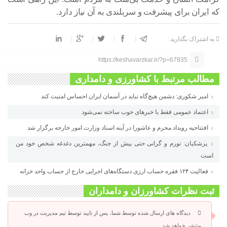
که ایران برای پیشرفت و سربلندی به آن نیاز دارد.
به اشتراک بگذارید :
https://keshavarzkar.ir/?p=67835
مطالب مرتبط با کشاورزی و دامداری
امیر شکوری: دشمن هیچ‌گاه نباید در آسمان ایران احساس امنیت کند
اعتماد عمومی فقط با خبرهای خوب ساخته نمی‌شود
افتتاحیه رویداد محرم و عاشورا در آینه اسناد وزارت امور خارجه برگزار شد
پزشکیان: تورم و گرانی حتی پیش از جنگ، مهمترین دغدغه شخص خود من
است
فعالیت ۱۲۴ فقره حساب ارزی دستگاه‌های اجرایی خارج از حساب واحد خزانه
ثبت نظرات کشاورزان و دامداران
دیدگاه های ارسال شده توسط شما، پس از تایید توسط تیم مدیریت در وب
منتشر خواهد شد.