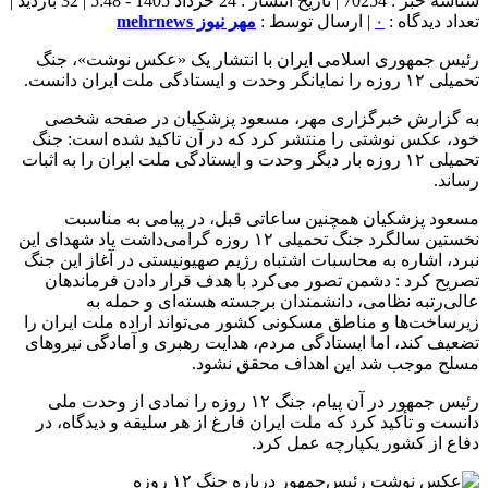
شناسه خبر : 70254 | تاریخ انتشار : 24 خرداد 1405 - 5:48 | 32 بازدید |
تعداد دیدگاه :
۰
| ارسال توسط :
مهر نیوز mehrnews
رئیس جمهوری اسلامی ایران با انتشار یک «عکس نوشت»، جنگ
تحمیلی ۱۲ روزه را نمایانگر وحدت و ایستادگی ملت ایران دانست.
به گزارش خبرگزاری مهر، مسعود پزشکیان در صفحه شخصی
خود، عکس نوشتی را منتشر کرد که در آن تاکید شده است: جنگ
تحمیلی ۱۲ روزه بار دیگر وحدت و ایستادگی ملت ایران را به اثبات
رساند.
مسعود پزشکیان همچنین ساعاتی قبل، در پیامی به مناسبت
نخستین سالگرد جنگ تحمیلی ۱۲ روزه گرامی‌داشت یاد شهدای این
نبرد، اشاره به محاسبات اشتباه رژیم صهیونیستی در آغاز این جنگ
تصریح کرد : دشمن تصور می‌کرد با هدف قرار دادن فرماندهان
عالی‌رتبه نظامی، دانشمندان برجسته هسته‌ای و حمله به
زیرساخت‌ها و مناطق مسکونی کشور می‌تواند اراده ملت ایران را
تضعیف کند، اما ایستادگی مردم، هدایت رهبری و آمادگی نیروهای
مسلح موجب شد این اهداف محقق نشود.
رئیس جمهور در آن پیام، جنگ ۱۲ روزه را نمادی از وحدت ملی
دانست و تأکید کرد که ملت ایران فارغ از هر سلیقه و دیدگاه، در
دفاع از کشور یکپارچه عمل کرد.