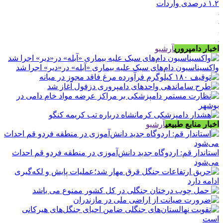
۱.۲ درصدی واردات
اخبار دامپروری
آرشیو
واکسیناسیون دام‌های سبک علیه بیماری «آبله» در«دیر» اجرا شد
اخبار منابع طبیعی
آرشیو
استاندار قم: اردوگاه جدید دانش‌آموزی در منطقه فردو قم احداث
می‌شود