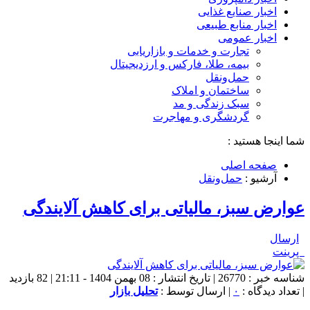
اخبار صنایع غذایی
اخبار منابع طبیعی
اخبار عمومی
تجارت و خدمات و بازاریابی
بیمه، طلا، فارکس و ارزدیجیتال
حمل‌و‌نقل
ساختمان و املاک
سبک زندگی و مد
گردشگری و مهاجرت
شما اینجا هستید :
صفحه اصلی
آرشیو :
حمل‌و‌نقل
عوارض سبز، مالیاتی برای کاهش آلایندگی
ارسال
پرینت
شناسه خبر : 26770 | تاریخ انتشار : 08 بهمن 1404 - 21:11 | 82 بازدید
| تعداد دیدگاه :
۰
| ارسال توسط :
تحلیل بازار