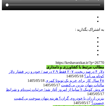
به اشتراک بگذارید :
https://keshavarzkar.ir/?p=26770
مطالب مرتبط با کشاورزی و دامداری
دلار ۴ درصد ریخت، ۲۰۷ فقط ۲.۹ درصد / خودرو زیر فشار دلار
کوتاه می‌آید؟
1405/05/18
۴۸ سال کار برای خرید یک تویوتا کمری
1405/05/18
مالیات پنهان بنزین بی‌کیفیت
1405/05/17
فروش کوییک S سایپا از امروز آغاز شد؛ جزئیات ثبت‌نام و شرایط
1405/05/17
بنزین ارزان یا خودروی گران؟ هزینه پنهان سوخت بی‌کیفیت
چیست؟
1405/05/17