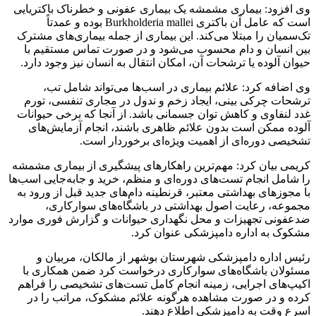
وی افزود: بیماری مشمشه یک بیماری عفونی و خطرناک باکتریایی
است که عامل آن باکتری Burkholderia mallei بوده و عمدتاً
تک‌سمیان را مبتلا می‌کند. این بیماری از جمله بیماری‌های مشترک
بین انسان و دام محسوب می‌شود و در صورت تماس مستقیم با
حیوان آلوده یا ترشحات آن، امکان انتقال به انسان نیز وجود دارد.
وی اضافه کرد: علائم بیماری در اسب‌ها می‌تواند شامل تب،
ترشحات چرکی بینی، ایجاد زخم و ندول در مجاری تنفسی، تورم
غدد لنفاوی و کاهش توان جسمانی باشد. از آنجا که برخی حیوانات
آلوده ممکن است بدون علائم ظاهری باشند، انجام آزمایش‌های
تشخیصی دوره‌ای از اهمیت ویژه‌ای برخوردار است.
کریمی بیان کرد: مهم‌ترین راهکارهای پیشگیری از بیماری مشمشه
را شامل انجام تست‌های دوره‌ای و منظم، خرید و جابه‌جایی اسب‌ها
با مجوزهای بهداشتی معتبر، قرنطینه دام‌های جدید قبل از ورود به
مجموعه، رعایت اصول بهداشتی در باشگاه‌های سوارکاری،
ضدعفونی تجهیزات و محل نگهداری حیوانات و گزارش فوری موارد
مشکوک به اداره دامپزشکی عنوان کرد.
رئیس اداره دامپزشکی شهرستان بوشهر از مالکان، مربیان و
مسئولان باشگاه‌های سوارکاری درخواست کرد ضمن همکاری با
اکیپ‌های اجرایی، زمینه انجام کامل تست‌های تشخیصی را فراهم
کرده و در صورت مشاهده هرگونه علائم مشکوک، مراتب را در
اسرع وقت به دامپزشکی اطلاع دهند.