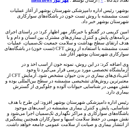
تعداد دیدگاه :
۰
| ارسال توسط :
مهر نیوز mehrnews
بوشهر- رئیس اداره دامپزشکی شهرستان بوشهر از آغاز عملیات
تست مشمشه با روش تست خون در باشگاه‌های سوارکاری
شهرستان بوشهر خبر داد.
امین کریمی در گفتگو با خبرنگار مهر اظهار کرد: در راستای اجرای
برنامه‌های پایش و کنترل بیماری‌های مشترک بین انسان و دام و با
هدف ارتقای سطح بهداشت و سلامت جمعیت تک‌سمیان، عملیات
تست مشمشه با استفاده از روش CFT (تست خون) در باشگاه‌های
سوارکاری شهرستان بوشهر آغاز شد.
وی اضافه کرد: در این روش، نمونه خون از اسب اخذ و در
آزمایشگاه تخصصی مورد بررسی قرار می‌گیرد تا وجود
آنتی‌بادی‌های بیماری در بدن حیوان مشخص شود. آزمایش CFT از
معتبرترین روش‌های تشخیصی مشمشه در سطح بین‌المللی بوده و
نقش مهمی در شناسایی حیوانات آلوده و جلوگیری از گسترش
بیماری دارد.
رئیس اداره دامپزشکی شهرستان بوشهر افزود: این طرح با هدف
شناسایی، پایش و کنترل بیماری مشمشه در اسب‌های موجود
باشگاه‌های سوارکاری و مراکز نگهداری تک‌سمیان اجرا می‌شود و
نقش مهمی در حفظ سلامت اسبها و سوارکاران همچنین پیشگیری
از انتشار بیماری و صیانت از سلامت عمومی جامعه خواهد داشت.