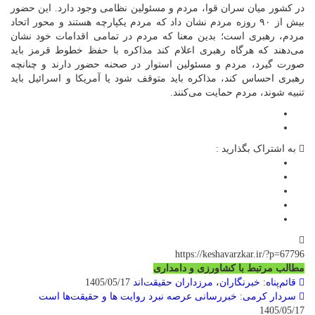
در کشور میان سران قوا، مردم و مسئولین نظامی وجود دارد. این حضور
بیش از ۹۰ روزه مردم نشان داد که مردم یکپارچه هستند و محور اتحاد
مردم، رهبری است؛ بدین معنا که مردم در تمامی اقدامات خود نشان
می‌دهند که هرگاه رهبری اعلام کند مذاکره با حفظ خطوط قرمز باید
صورت گیرد، مردم و مسئولین استوار در صحنه حضور دارند و چنانچه
رهبری احساس کند، مذاکره باید متوقف شود یا آمریکا و اسرائیل باید
تنبیه شوند، مردم حمایت می‌کنند.
به اشتراک بگذارید :
https://keshavarzkar.ir/?p=67796
مطالب مرتبط با کشاورزی و دامداری
قائم‌پناه: ‏خبرنگاران، مرزداران حقیقت‌اند
1405/05/17
سردار کرمی: خبررسانی عرصه نبرد روایت ها و حقیقت‌ها است
1405/05/17