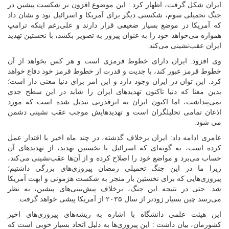
ایران شکل گرفت، اظهار کرد : این موضوع افزون بر شکست پیشین در
جنگ تحمیلی سوم، شکستی دیگر برای آمریکا و اسرائیل بود و نشان داد
که آمریکا در موضع بسیار ضعیفی قرار دارند و علی‌رغم اینکه ترامپ
همواره می‌خواهد خود را به عنوان پیروز به تصویر بکشد، با نخستین تهدید
ایران عقب‌نشینی می‌کند.
وی افزود: ایران دارای خطوط قرمزی است و هر کس بخواهد از آن
خطوط قرمز عبور کند، با جدیت و قدرت از خطوط قرمز خود دفاع خواهد
کرد. این توان در ایران وجود دارد و این امر برای دنیا معنی دار است؛
بدین معنا که دنیا تاکنون تهدیدهای ایران را شاید در این سطح جدی
نمی‌پنداشت، اما اکنون ایران به ابرقدرتی تبدیل شده است که مورد
اذعان تمامی تحلیلگران است و تهدیدهایش موجب عقب نشینی دشمن
می شود.
عامری ادامه داد: ایران برخلاف گذشته، در چند ماه اخیر با اقتدار عمل
کرده است، به گونه‌ای که اسرائیل با نخستین تهدید، از تهدیدهای آن
حساب می‌برد و مواضع خود را اصلاح کرده و از آن‌ها عقب‌نشینی می‌کند،
زیرا ما در این جنگ تحمیلی رمضان پیروزی‌های بزرگی داشتیم؛
پیروزی‌هایی که برای نخستین بار منجر به شکست هژمونی و ابهت آمریکا
شد. حتی در نتیجه این جنگ، برخلاف پیش‌بینی‌های پیشین، به نظر
می‌رسد چین بسیار زودتر از سال ۲۰۳۵ از آمریکا پیشی خواهد گرفت.
این هیئت علمی دانشگاه با اشاره به ریشه‌های پیروزی‌های اخیر
کشورمان، بیان داشت : این پیروزی‌ها به دلیل اتحاد بسیار خوبی است که