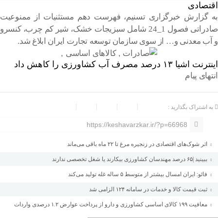
اقتصادی
به گزارش خبرگزاری تسنیم، فهرست دهم مستثنیات از ممنوعیت
صادراتی فصول 1_24 شامل سبزیجات خشک، شیر کم چرب، کنسرو
و آب معدنی و… از سوی سازمان توسعه تجارت ایران ابلاغ شد.
اینترنت اشیا ۱۳ درصد مصرف آب کشاورزی را کاهش داد
انتهای پیام
به اشتراک بگذارید :
https://keshavarzkar.ir/?p=66968
اثر شوک‌های اقتصادی در زنجیره مرغ تا ۲۲ ماه باقی می‌ماند
ببینید |۶۵ درصد مهندسان کشاورزی بیکارند یا شغل تخصصی ندارند
فائو: ایران امسال بیشتر از متوسط ۵ ساله غله تولید می‌کند
ثبت قیمت کالا و خدمات در سامانه ۱۲۴ الزامی شد
معافیت ۱۹۹ کالای اساسی کشاورزی و دارو از پرداخت عوارض ۱.۲ درصدی واردات