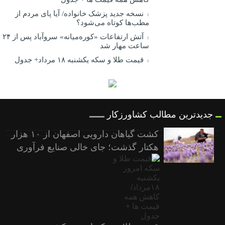
نسخه جدید پزشک خانواده/ آیا پای مردم از
مطب‌ها‌ کوتاه می‌شود؟
آتش ارتفاعات «کوره‌میانه» سروآباد پس از ۲۴
ساعت مهار شد
قیمت طلا و سکه یکشنبه ۱۸ مرداد+ جدول
جدیدترین مطالب کشاورزکار
کشت گیاهان دارویی اصفهان از ۱۰ هزار
هکتار گذشت؛ جای خالی صنایع فرآوری