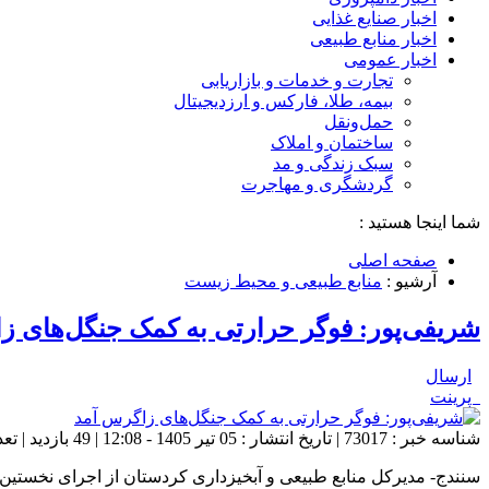
اخبار صنایع غذایی
اخبار منابع طبیعی
اخبار عمومی
تجارت و خدمات و بازاریابی
بیمه، طلا، فارکس و ارزدیجیتال
حمل‌و‌نقل
ساختمان و املاک
سبک زندگی و مد
گردشگری و مهاجرت
شما اینجا هستید :
صفحه اصلی
آرشیو :
منابع طبیعی و محیط زیست
شریفی‌پور: فوگر حرارتی به کمک جنگل‌های ز
ارسال
پرینت
شناسه خبر : 73017 | تاریخ انتشار : 05 تیر 1405 - 12:08 | 49 بازدید | تعداد دیدگاه :
سنندج- مدیرکل منابع طبیعی و آبخیزداری کردستان از اجرای نخستین ط