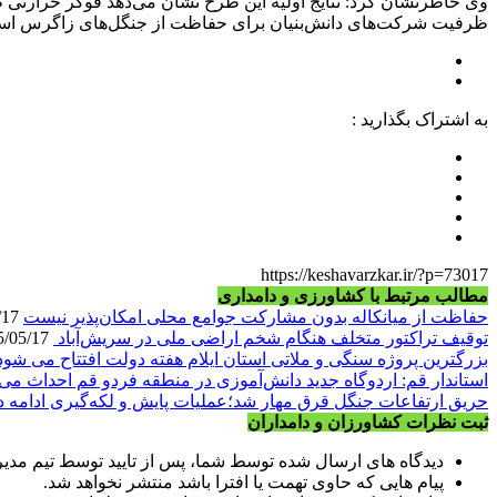
وی خاطرنشان کرد: نتایج اولیه این طرح نشان می‌دهد فوگر حرارتی ظر
ظرفیت شرکت‌های دانش‌بنیان برای حفاظت از جنگل‌های زاگرس اس
به اشتراک بگذارید :
https://keshavarzkar.ir/?p=73017
مطالب مرتبط با کشاورزی و دامداری
حفاظت از میانکاله بدون مشارکت جوامع محلی امکان‌پذیر نیست
1405/05/17
توقیف تراکتور متخلف هنگام شخم اراضی ملی در سریش‌آباد
1405/05/17
بزرگترین پروژه سنگی و ملاتی استان ایلام هفته دولت افتتاح می شود
استاندار قم: اردوگاه جدید دانش‌آموزی در منطقه فردو قم احداث می
حریق ارتفاعات جنگل قرق مهار شد؛عملیات پایش و لکه‌گیری ادامه د
ثبت نظرات کشاورزان و دامداران
دیدگاه های ارسال شده توسط شما، پس از تایید توسط تیم مدی
پیام هایی که حاوی تهمت یا افترا باشد منتشر نخواهد شد.