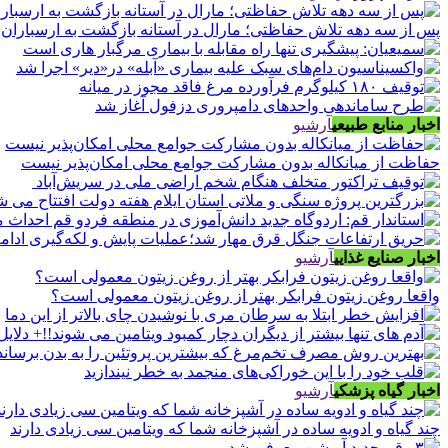
پس از سه دهه تلاش حفاظتی؛ مارال در آستانه بازگشت به ارسباران
اخبار منابع طبیعی
آرشیو
حفاظت از میانکاله بدون مشارکت جوامع محلی امکان‌پذیر نیست
اخبار صنایع غذایی
آرشیو
واقعا روغن زیتون فرابکر بهتر از روغن زیتون معمولی است؟
اخبار گیاه پزشکی
آرشیو
چند گیاه و ادویه ساده در آشپزخانه شما که ویتامین سی زیادی دارند