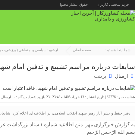
حریم شخصی کاربران
حقوق انتشار محتوا
شما اینجا هستید :
صفحه اصلی
آرشیو :
سیاسی و اجتماعی (ورزشی، حوا
شایعات درباره مراسم تشییع و تدفین امام شهید
ارسال
پرینت
شناسه خبر : 67776 | تاریخ انتشار : 13 خرداد 1405 - 23:48 | 23 بازدید | تعداد دیدگاه :
۰
| ارسال 
دفتر حفظ و نشر آثار رهبر شهید انقلاب اسلامی، در اطلاعیه‌ای اعلام کرد: شایعات
به گزارش خبرگزاری مهر، متن اطلاعیه شماره ۱ ستاد بزرگداشت عروج خونین امام مجاهد شهید حضرت آیت‌الله‌العظمی خامنه‌ای‌ به این شرح است:
بسم الله الرّحمن الرّحیم