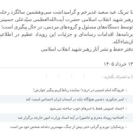
با تبریک عید سعید غدیرخم و گرامیداشت سی‌وهفتمین سالگرد رحلت جا
رهبر شهید انقلاب اسلامی حضرت آیت‌الله‌العظمی سیّدعلی حسینی خام
توسط دستگاه‌های مسئول و گروه‌های مردمی، در حال پیگیری است؛ لذا 
برنامه‌ها، اقدامات رسانه‌ای و جزئیات این رویداد عظیم در اطلاع
ان‌شاء‌الله.
دفتر حفظ و نشر آثار رهبر شهید انقلاب اسلامی
۱۳ خرداد ۱۴۰۵
به اشتراک بگذارید :
فرودگاه امام خمینی در «ری»؛ نماینده رباط‌کریم پیگیر عوارض!
امیر شکوری: دشمن هیچ‌گاه نباید در آسمان ایران احساس امنیت کند
اعتماد عمومی فقط با خبرهای خوب ساخته نمی‌شود
افتتاحیه رویداد محرم و عاشورا در آینه اسناد وزارت امور خارجه برگزار شد
پزشکیان: تورم و گرانی حتی پیش از جنگ، مهمترین دغدغه شخص خود من است