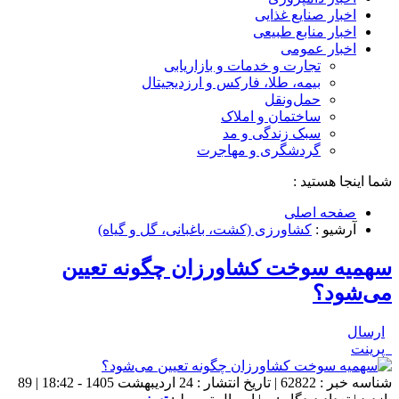
اخبار صنایع غذایی
اخبار منابع طبیعی
اخبار عمومی
تجارت و خدمات و بازاریابی
بیمه، طلا، فارکس و ارزدیجیتال
حمل‌و‌نقل
ساختمان و املاک
سبک زندگی و مد
گردشگری و مهاجرت
شما اینجا هستید :
صفحه اصلی
آرشیو :
کشاورزی (کشت، باغبانی، گل و گیاه)
سهمیه سوخت کشاورزان چگونه تعیین
می‌شود؟
ارسال
پرینت
شناسه خبر : 62822 | تاریخ انتشار : 24 اردیبهشت 1405 - 18:42 | 89