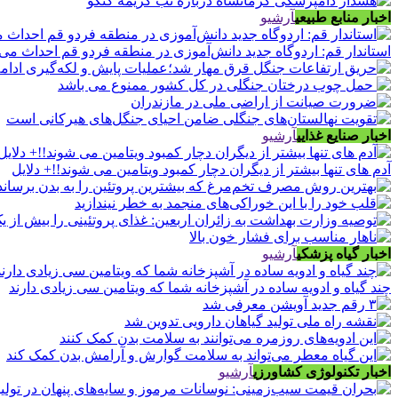
اخبار منابع طبیعی
آرشیو
استاندار قم: اردوگاه جدید دانش‌آموزی در منطقه فردو قم احداث می
اخبار صنایع غذایی
آرشیو
آدم های تنها بیشتر از دیگران دچار کمبود ویتامین می شوند!!+ دلایل
اخبار گیاه پزشکی
آرشیو
چند گیاه و ادویه ساده در آشپزخانه شما که ویتامین سی زیادی دارند
اخبار تکنولوژی کشاورزی
آرشیو