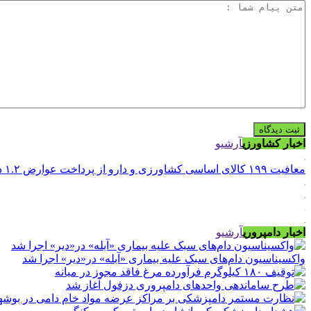
اخبار کشاورزی
آرشیو
معافیت ۱۹۹ کالای اساسی کشاورزی و دارو از پرداخت عوارض ۱.۲ درصدی واردات
اخبار دامپروری
آرشیو
واکسیناسیون دام‌های سبک علیه بیماری «آبله» در«دیر» اجرا شد