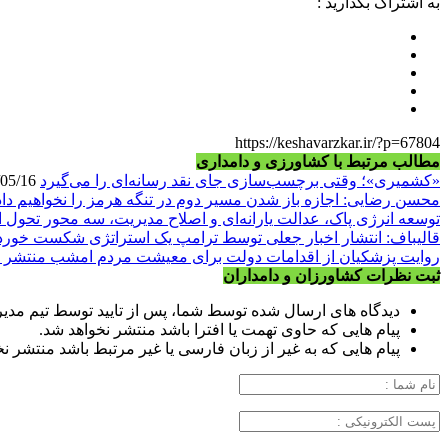
به اشتراک بگذارید :
https://keshavarzkar.ir/?p=67804
مطالب مرتبط با کشاورزی و دامداری
«کشمیری»؛ وقتی برچسب‌سازی جای نقد رسانه‌ای را می‌گیرد
1405/05/16
محسن رضایی: اجازه باز شدن مسیر دوم در تنگه هرمز را نخواهیم داد
توسعه انرژی پاک، عدالت یارانه‌ای و اصلاح مدیریت، سه محور تحول 
قالیباف: انتشار اخبار جعلی توسط ترامپ یک استراتژی شکست خور
روایت پزشکیان از اقدامات دولت برای معیشت مردم امشب منتشر 
ثبت نظرات کشاورزان و دامداران
دیدگاه های ارسال شده توسط شما، پس از تایید توسط تیم مدی
پیام هایی که حاوی تهمت یا افترا باشد منتشر نخواهد شد.
پیام هایی که به غیر از زبان فارسی یا غیر مرتبط باشد منتشر ن